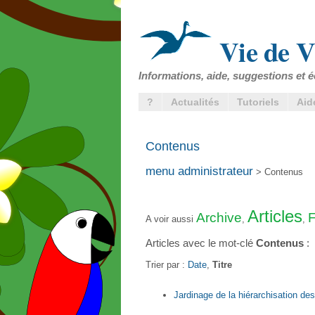
Vie de V
Informations, aide, suggestions et é
?
Actualités
Tutoriels
Aid
Contenus
menu administrateur
> Contenus
Articles
Archive
F
A voir aussi
,
,
Articles avec le mot-clé
Contenus
:
Trier par :
Date
,
Titre
Jardinage de la hiérarchisation d