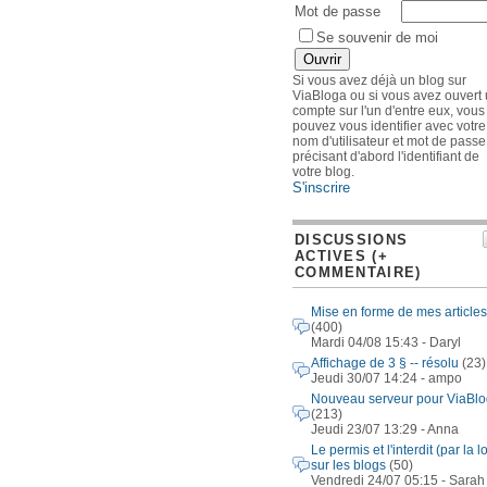
Mot de passe
Se souvenir de moi
Si vous avez déjà un blog sur
ViaBloga ou si vous avez ouvert
compte sur l'un d'entre eux, vous
pouvez vous identifier avec votre
nom d'utilisateur et mot de passe
précisant d'abord l'identifiant de
votre blog.
S'inscrire
DISCUSSIONS
ACTIVES (+
COMMENTAIRE)
Mise en forme de mes articles
(400)
Mardi 04/08 15:43 - Daryl
Affichage de 3 § -- résolu
(23)
Jeudi 30/07 14:24 - ampo
Nouveau serveur pour ViaBl
(213)
Jeudi 23/07 13:29 - Anna
Le permis et l'interdit (par la lo
sur les blogs
(50)
Vendredi 24/07 05:15 - Sarah