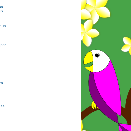
on
ux
: un
 par
en
 les