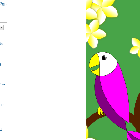
 3gp
de
§ --
§ --
rme
#1