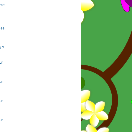
rme
 les
g ?
ur
ur
ur
ur