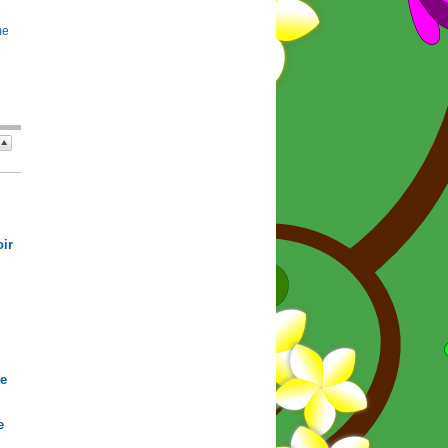
me
ir
de
e