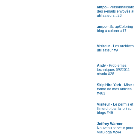
ampo
- Personnalisati
des e-mails envoyés a
utilisateurs #26
ampo
- ScrapColoring 
blog à colorer #17
Visiteur
- Les archives
utilisateur #9
Andy
- Problèmes
techniques 6/8/2011 --
résolu #28
Skip Hire York
- Mise 
forme de mes articles
#463
Visiteur
- Le permis et
l'interdit (par la loi) sur
blogs #49
Jeffrey Warner
-
Nouveau serveur pour
ViaBloga #244