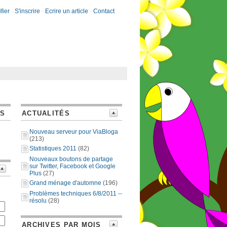
fier
-
S'inscrire
-
Ecrire un article
-
Contact
ES
ACTUALITÉS
Nouveau serveur pour ViaBloga
(213)
Statistiques 2011
(82)
Nouveaux boutons de partage
sur Twitter, Facebook et Google
Plus
(27)
Grand ménage d'automne
(196)
Problèmes techniques 6/8/2011 --
résolu
(28)
ARCHIVES PAR MOIS