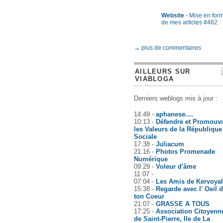
Website
- Mise en for
de mes articles #462
→ plus de commentaires
AILLEURS SUR
VIABLOGA
Derniers weblogs mis à jour :
14:49 -
aphanese....
10:13 -
Défendre et Promouvo
les Valeurs de la République
Sociale
17:38 -
Juliacum
21:16 -
Photos Promenade
Numérique
09:29 -
Voleur d'âme
11:07 -
07:04 -
Les Amis de Kervoyal
15:38 -
Regarde avec l' Oeil 
ton Coeur
21:07 -
GRASSE A TOUS
17:25 -
Association Citoyenn
de Saint-Pierre, Ile de La