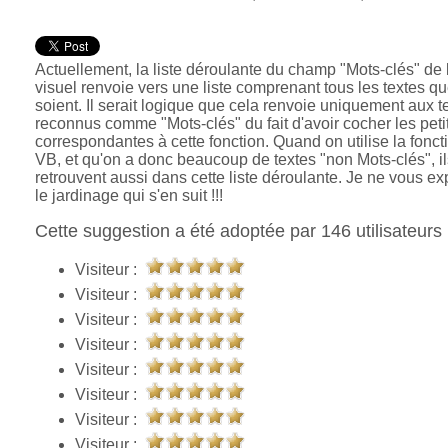
Actuellement, la liste déroulante du champ "Mots-clés" de l
visuel renvoie vers une liste comprenant tous les textes que
soient. Il serait logique que cela renvoie uniquement aux t
reconnus comme "Mots-clés" du fait d'avoir cocher les pet
correspondantes à cette fonction. Quand on utilise la fonct
VB, et qu'on a donc beaucoup de textes "non Mots-clés", il
retrouvent aussi dans cette liste déroulante. Je ne vous ex
le jardinage qui s'en suit !!!
Cette suggestion a été adoptée par 146 utilisateurs 
Visiteur :
Visiteur :
Visiteur :
Visiteur :
Visiteur :
Visiteur :
Visiteur :
Visiteur :