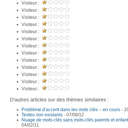
Visiteur :
Visiteur :
Visiteur :
Visiteur :
Visiteur :
Visiteur :
Visiteur :
Visiteur :
Visiteur :
Visiteur :
Visiteur :
Visiteur :
Visiteur :
D'autres articles sur des thèmes similaires :
Problème d'accent dans les mots clés -- en cours
- 2
Textes non existants
- 07/08/12
Nuage de mots-clés sans mots-clés parents et enfan
04/02/11