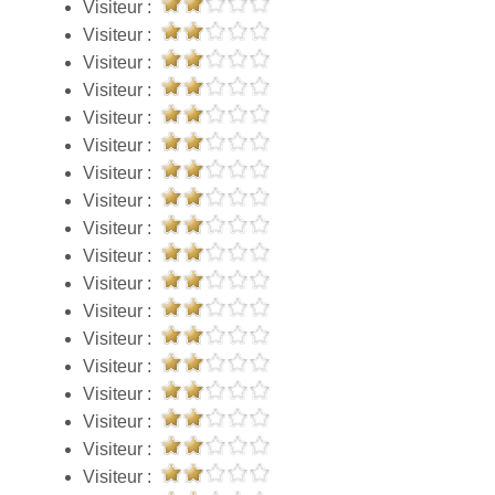
Visiteur :
Visiteur :
Visiteur :
Visiteur :
Visiteur :
Visiteur :
Visiteur :
Visiteur :
Visiteur :
Visiteur :
Visiteur :
Visiteur :
Visiteur :
Visiteur :
Visiteur :
Visiteur :
Visiteur :
Visiteur :