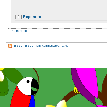
|
|
Répondre
Commenter
RSS 1.0
,
RSS 2.0
,
Atom
,
Commentaires
,
Textes
,