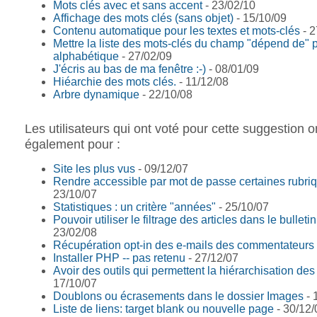
Mots clés avec et sans accent
- 23/02/10
Affichage des mots clés (sans objet)
- 15/10/09
Contenu automatique pour les textes et mots-clés
- 2
Mettre la liste des mots-clés du champ "dépend de" p
alphabétique
- 27/02/09
J'écris au bas de ma fenêtre :-)
- 08/01/09
Hiéarchie des mots clés.
- 11/12/08
Arbre dynamique
- 22/10/08
Les utilisateurs qui ont voté pour cette suggestion o
également pour :
Site les plus vus
- 09/12/07
Rendre accessible par mot de passe certaines rubri
23/10/07
Statistiques : un critère "années"
- 25/10/07
Pouvoir utiliser le filtrage des articles dans le bulletin
23/02/08
Récupération opt-in des e-mails des commentateurs
Installer PHP -- pas retenu
- 27/12/07
Avoir des outils qui permettent la hiérarchisation des
17/10/07
Doublons ou écrasements dans le dossier Images
- 
Liste de liens: target blank ou nouvelle page
- 30/12/