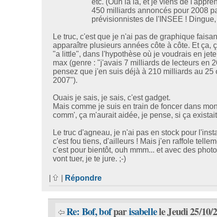
etc. (Ouh là là, et je viens de l'appre
450 milliards annoncés pour 2008 pa
prévisionnistes de l'INSEE ! Dingue,
Le truc, c'est que je n'ai pas de graphique faisan
apparaître plusieurs années côte à côte. Et ça, ç
"a little", dans l'hypothèse où je voudrais en jete
max (genre : "j'avais 7 milliards de lecteurs en 
pensez que j'en suis déjà à 210 milliards au 25
2007").
Ouais je sais, je sais, c'est gadget.
Mais comme je suis en train de foncer dans mon
comm', ça m'aurait aidée, je pense, si ça existait
Le truc d'agneau, je n'ai pas en stock pour l'inst
c'est fou tiens, d'ailleurs ! Mais j'en raffole tell
c'est pour bientôt, ouh mmm... et avec des photo
vont tuer, je te jure. ;-)
|
|
Répondre
Re: Bof, bof
par
isabelle
le Jeudi 25/10/