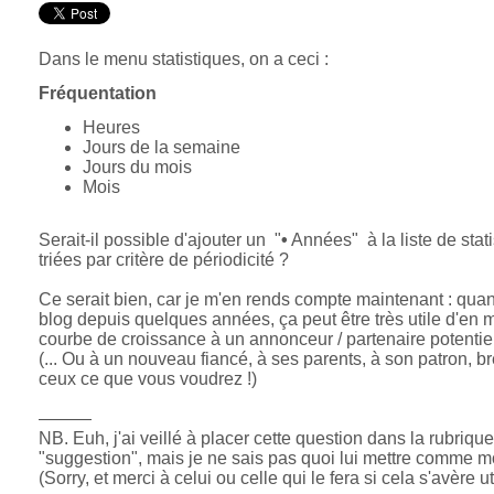
Dans le menu statistiques, on a ceci :
Fréquentation
Heures
Jours de la semaine
Jours du mois
Mois
Serait-il possible d'ajouter un "
•
Années" à la liste de stat
triées par critère de périodicité ?
Ce serait bien, car je m'en rends compte maintenant : qua
blog depuis quelques années, ça peut être très utile d'en m
courbe de croissance à un annonceur / partenaire potentiel
(... Ou à un nouveau fiancé, à ses parents, à son patron, br
ceux ce que vous voudrez !)
———
NB. Euh, j'ai veillé à placer cette question dans la rubrique
"suggestion", mais je ne sais pas quoi lui mettre comme mo
(Sorry, et merci à celui ou celle qui le fera si cela s'avère ut