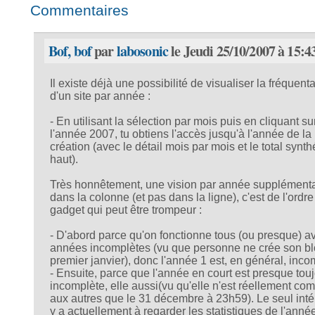
Commentaires
Bof, bof
par
labosonic
le Jeudi 25/10/2007 à 15:4
Il existe déjà une possibilité de visualiser la fréquent
d'un site par année :
- En utilisant la sélection par mois puis en cliquant su
l'année 2007, tu obtiens l'accès jusqu'à l'année de la
création (avec le détail mois par mois et le total synth
haut).
Très honnêtement, une vision par année supplémenta
dans la colonne (et pas dans la ligne), c'est de l'ordre
gadget qui peut être trompeur :
- D'abord parce qu'on fonctionne tous (ou presque) a
années incomplètes (vu que personne ne crée son b
premier janvier), donc l'année 1 est, en général, inco
- Ensuite, parce que l'année en court est presque tou
incomplète, elle aussi(vu qu'elle n'est réellement co
aux autres que le 31 décembre à 23h59). Le seul intér
y a actuellement à regarder les statistiques de l'anné