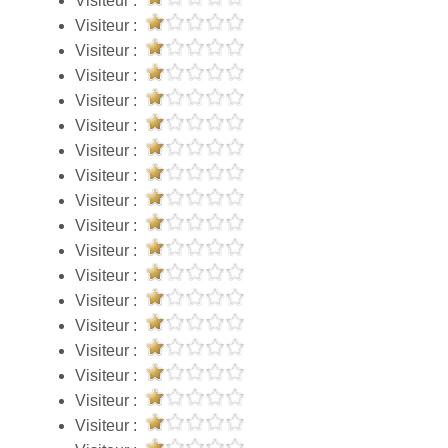
Visiteur :
Visiteur :
Visiteur :
Visiteur :
Visiteur :
Visiteur :
Visiteur :
Visiteur :
Visiteur :
Visiteur :
Visiteur :
Visiteur :
Visiteur :
Visiteur :
Visiteur :
Visiteur :
Visiteur :
Visiteur :