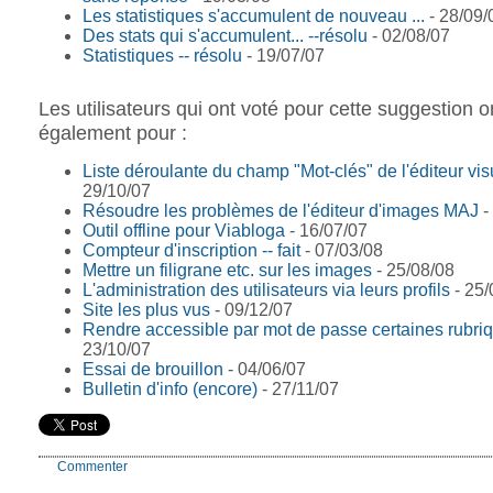
Les statistiques s'accumulent de nouveau ...
- 28/09/
Des stats qui s'accumulent... --résolu
- 02/08/07
Statistiques -- résolu
- 19/07/07
Les utilisateurs qui ont voté pour cette suggestion o
également pour :
Liste déroulante du champ "Mot-clés" de l'éditeur vis
29/10/07
Résoudre les problèmes de l'éditeur d'images MAJ
-
Outil offline pour Viabloga
- 16/07/07
Compteur d'inscription -- fait
- 07/03/08
Mettre un filigrane etc. sur les images
- 25/08/08
L'administration des utilisateurs via leurs profils
- 25/
Site les plus vus
- 09/12/07
Rendre accessible par mot de passe certaines rubri
23/10/07
Essai de brouillon
- 04/06/07
Bulletin d'info (encore)
- 27/11/07
Commenter