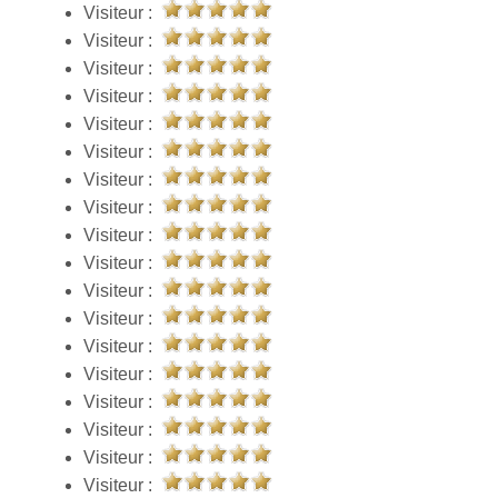
Visiteur :
Visiteur :
Visiteur :
Visiteur :
Visiteur :
Visiteur :
Visiteur :
Visiteur :
Visiteur :
Visiteur :
Visiteur :
Visiteur :
Visiteur :
Visiteur :
Visiteur :
Visiteur :
Visiteur :
Visiteur :