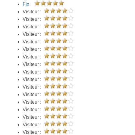
Fix
:
Visiteur :
Visiteur :
Visiteur :
Visiteur :
Visiteur :
Visiteur :
Visiteur :
Visiteur :
Visiteur :
Visiteur :
Visiteur :
Visiteur :
Visiteur :
Visiteur :
Visiteur :
Visiteur :
Visiteur :