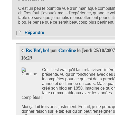
C'est un peu le point de vue d'un maniaque compulsi
chiffres (oui, j'avoue) mais d'expérience, quand je voi
table de suivi que je remplis mensuellement pour criti
blog, je pense que ce serait beaucoup plus pertinent.
|
|
Répondre
Re: Bof, bof
par
Caroline
le Jeudi 25/10/2007
16:29
Oui, c'est vrai qu'il faut relativiser l'intér
présente, vu qu'on fonctionne avec des
incomplètes pour ce qui est de la premi
année et de l'année en cours. Mais qua
créé son blog en 1850, imagine ce qu'o
faire comme tableaux avec les années
complètes !!!
Moi ça fait trois ans, justement. En fait, je ne peux q
donner raison sur le tableur qu'on peut renseigner s