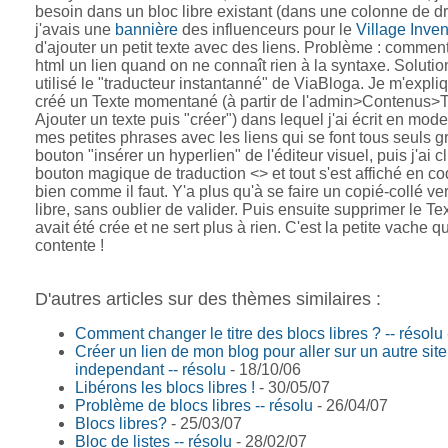
besoin dans un bloc libre existant (dans une colonne de dr
j'avais une
bannière
des influenceurs pour le
Village Invent
d'ajouter un petit texte avec des liens. Problème : comment
html un lien quand on ne connaît rien à la syntaxe. Solution 
utilisé le "traducteur instantanné" de ViaBloga. Je m'expliqu
créé un Texte momentané (à partir de l'admin>Contenus>
Ajouter un texte puis "créer") dans lequel j'ai écrit en mod
mes petites phrases avec les liens qui se font tous seuls g
bouton "insérer un hyperlien" de l'éditeur visuel, puis j'ai c
bouton magique de traduction <> et tout s'est affiché en co
bien comme il faut. Y'a plus qu'à se faire un copié-collé ver
libre, sans oublier de valider. Puis ensuite supprimer le Te
avait été crée et ne sert plus à rien. C'est la petite vache qu
contente !
D'autres articles sur des thèmes similaires :
Comment changer le titre des blocs libres ? -- résolu
Créer un lien de mon blog pour aller sur un autre sit
independant -- résolu
- 18/10/06
Libérons les blocs libres !
- 30/05/07
Problème de blocs libres -- résolu
- 26/04/07
Blocs libres?
- 25/03/07
Bloc de listes -- résolu
- 28/02/07