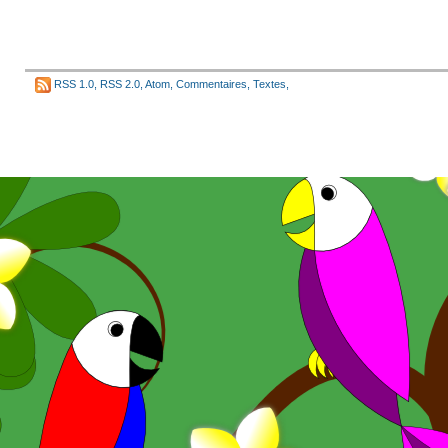
RSS 1.0
,
RSS 2.0
,
Atom
,
Commentaires
,
Textes
,