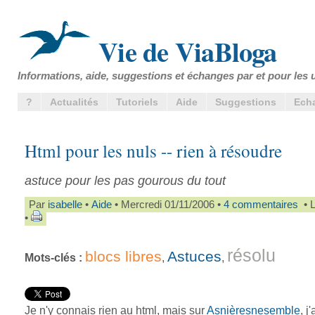
Vie de ViaBloga
Informations, aide, suggestions et échanges par et pour les u
?
Actualités
Tutoriels
Aide
Suggestions
Ech
Html pour les nuls -- rien à résoudre
astuce pour les pas gourous du tout
Par
isabelle
•
Aide
• Mercredi 01/11/2006 •
4 commentaires
• L
•
résolu
blocs libres
Astuces
Mots-clés :
,
,
Je n'y connais rien au html, mais sur
Asnièresnesemble
, j