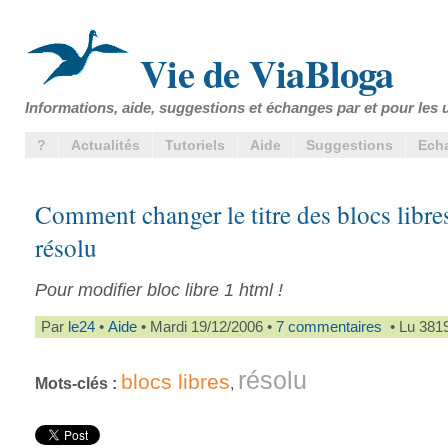
Vie de ViaBloga
Informations, aide, suggestions et échanges par et pour les u
?
Actualités
Tutoriels
Aide
Suggestions
Ech
Comment changer le titre des blocs libres
résolu
Pour modifier bloc libre 1 html !
Par
le24
•
Aide
• Mardi 19/12/2006 •
7 commentaires
• Lu 3819
résolu
blocs libres
Mots-clés :
,