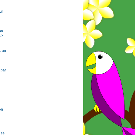
ur
on
ux
: un
 par
en
 les