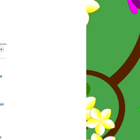
de
ir
e