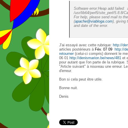
Software error:Heap add failed: 
/usr/lib64/perl5/site_perl/5.8.8/
For help, please send mail to t
(
apache@viabloga.com
), giving
and date of the error.
J'ai essayé avec cette rubrique:
http://de
articles postérieurs à
Fév. 07 09
http://
retourner
(celui-ci compris) donnent le mes
06 01
http://denismarion.be/news/481
et 
pour autant que l'on parte de la rubrique. Si
"Article suivant" à nouveau une erreur. Le
d'erreur.
Bon si cela peut être utile.
Bonne nuit.
Denis