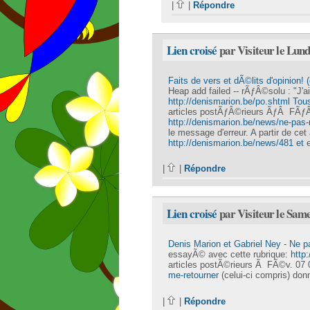
|
|
Répondre
Lien croisé
par Visiteur le Lund
Faits de vers et dÃ©lits d'opinion!
Heap add failed -- rÃƒÂ©solu : "J'
http://denismarion.be/po.shtml Tou
articles postÃƒÂ©rieurs ÃƒÂ FÃƒ
http://denismarion.be/news/ne-pas
le message d'erreur. A partir de cet 
http://denismarion.be/news/481 et
e
|
|
Répondre
Lien croisé
par Visiteur le Sam
Denis Marion et Gabriel Ney - Ne p
essayÃ© avec cette rubrique:
http
articles postÃ©rieurs Ã FÃ©v. 07
me-retourner
(celui-ci compris) don
|
|
Répondre