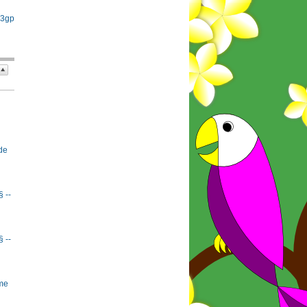
 3gp
de
§ --
§ --
rme