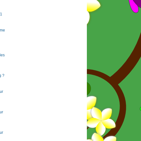
#1
rme
 les
g ?
ur
ur
ur