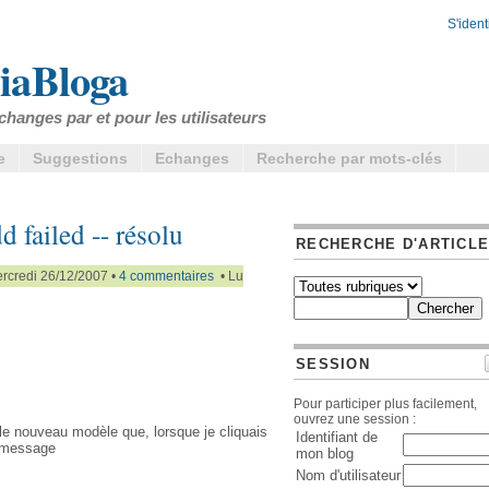
S'identi
iaBloga
changes par et pour les utilisateurs
e
Suggestions
Echanges
Recherche par mots-clés
d failed -- résolu
RECHERCHE D'ARTICL
rcredi 26/12/2007 •
4 commentaires
• Lu
SESSION
Pour participer plus facilement,
ouvrez une session :
le nouveau modèle que, lorsque je cliquais
Identifiant de
ce message
mon blog
Nom d'utilisateur