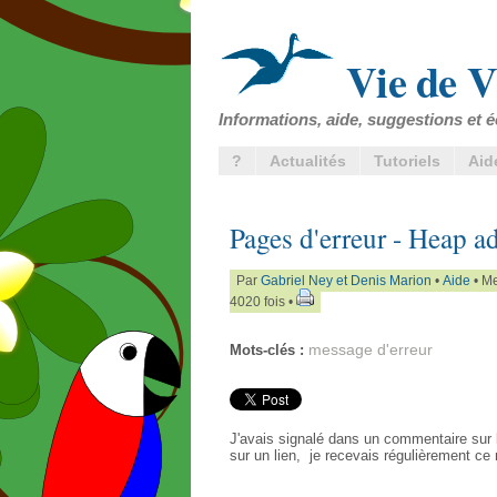
Vie de V
Informations, aide, suggestions et é
?
Actualités
Tutoriels
Aid
Pages d'erreur - Heap ad
Par
Gabriel Ney et Denis Marion
•
Aide
• Me
4020 fois •
message d'erreur
Mots-clés :
J'avais signalé dans un commentaire sur 
sur un lien, je recevais régulièrement 