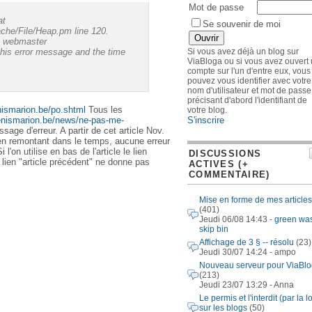
Mot de passe
at
Se souvenir de moi
Cache/File/Heap.pm line 120.
he webmaster
 this error message and the time
Si vous avez déjà un blog sur
ViaBloga ou si vous avez ouvert
compte sur l'un d'entre eux, vous
pouvez vous identifier avec votre
nom d'utilisateur et mot de passe
précisant d'abord l'identifiant de
nismarion.be/po.shtml
Tous les
votre blog.
denismarion.be/news/ne-pas-me-
S'inscrire
sage d'erreur. A partir de cet article Nov.
en remontant dans le temps, aucune erreur
 l'on utilise en bas de l'article le lien
DISCUSSIONS
 lien "article précédent" ne donne pas
ACTIVES (+
COMMENTAIRE)
Mise en forme de mes articles
(401)
Jeudi 06/08 14:43 -
green wa
skip bin
Affichage de 3 § -- résolu
(23)
Jeudi 30/07 14:24 - ampo
Nouveau serveur pour ViaBl
(213)
Jeudi 23/07 13:29 - Anna
Le permis et l'interdit (par la lo
sur les blogs
(50)