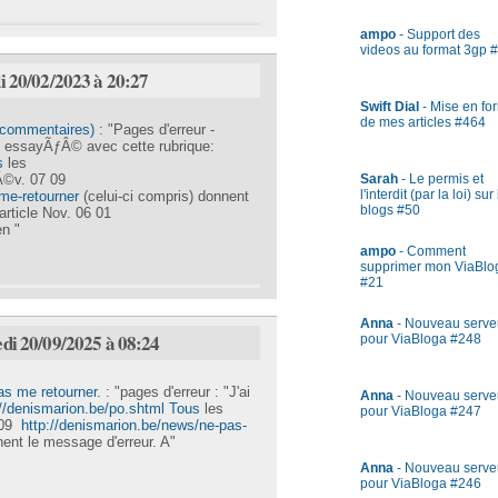
ampo
- Support des
videos au format 3gp 
i 20/02/2023 à 20:27
Swift Dial
- Mise en fo
de mes articles #464
 (commentaires)
: "Pages d'erreur -
ai essayÃƒÂ© avec cette rubrique:
s
les
Â©v. 07 09
Sarah
- Le permis et
l'interdit (par la loi) sur
-me-retourner
(celui-ci compris) donnent
blogs #50
article Nov. 06 01
n "
ampo
- Comment
supprimer mon ViaBlo
#21
Anna
- Nouveau serve
edi 20/09/2025 à 08:24
pour ViaBloga #248
as me retourner.
: "pages d'erreur : "J'ai
Anna
- Nouveau serve
://denismarion.be/po.shtml Tous
les
pour ViaBloga #247
 09
http://denismarion.be/news/ne-pas-
nent le message d'erreur. A"
Anna
- Nouveau serve
pour ViaBloga #246