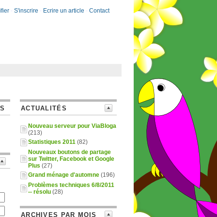
fier
-
S'inscrire
-
Ecrire un article
-
Contact
ES
ACTUALITÉS
Nouveau serveur pour ViaBloga
(213)
Statistiques 2011
(82)
Nouveaux boutons de partage
sur Twitter, Facebook et Google
Plus
(27)
Grand ménage d'automne
(196)
Problèmes techniques 6/8/2011
-- résolu
(28)
ARCHIVES PAR MOIS