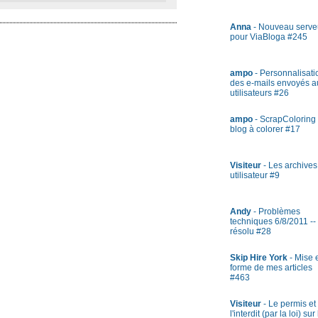
Anna
- Nouveau serve
pour ViaBloga #245
ampo
- Personnalisati
des e-mails envoyés a
utilisateurs #26
ampo
- ScrapColoring 
blog à colorer #17
Visiteur
- Les archives
utilisateur #9
Andy
- Problèmes
techniques 6/8/2011 --
résolu #28
Skip Hire York
- Mise 
forme de mes articles
#463
Visiteur
- Le permis et
l'interdit (par la loi) sur