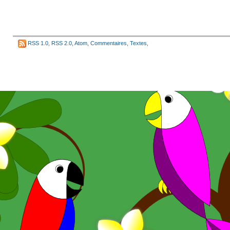
RSS 1.0
,
RSS 2.0
,
Atom
,
Commentaires
,
Textes
,