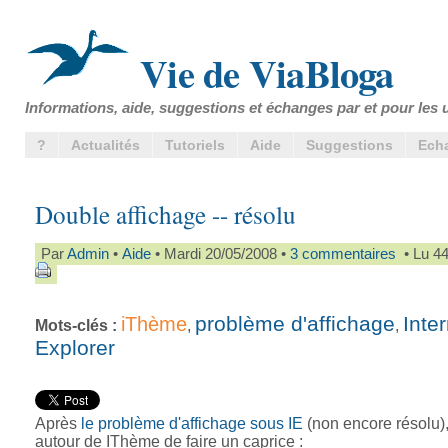
Vie de ViaBloga
Informations, aide, suggestions et échanges par et pour les u
?
Actualités
Tutoriels
Aide
Suggestions
Ech
Double affichage -- résolu
Par
Admin
•
Aide
• Mardi 20/05/2008 •
3 commentaires
• Lu 44
problème d'affichage
Inte
iThème
Mots-clés :
,
,
Explorer
Après
le problème d'affichage sous IE
(non encore résolu),
autour de IThème de faire un caprice :