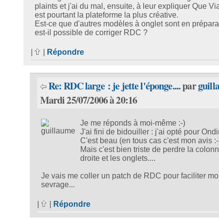
plaints et j'ai du mal, ensuite, à leur expliquer Que V
est pourtant la plateforme la plus créative.
Est-ce que d'autres modèles à onglet sont en prépara
est-il possible de corriger RDC ?
|
|
Répondre
Re: RDC large : je jette l'éponge....
par
guil
Mardi 25/07/2006 à 20:16
Je me réponds à moi-même :-)
J'ai fini de bidouiller : j'ai opté pour Ond
C'est beau (en tous cas c'est mon avis :-)
Mais c'est bien triste de perdre la colon
droite et les onglets....
Je vais me coller un patch de RDC pour faciliter m
sevrage...
|
|
Répondre