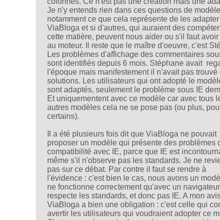
colonnes. Ce n'est pas une création mais une ada
Je n'y entends rien dans ces questions de modèle
notamment ce que cela représente de les adapter
ViaBloga et si d'autres, qui auraient des compét
cette matière, peuvent nous aider ou s'il faut avoi
au moteur. Il reste que le maître d'oeuvre, c'est S
Les problèmes d'affichage des commentaires sou
sont identifiés depuis 6 mois. Stéphane avait reg
l'époque mais manifestement il n'avait pas trouvé
solutions. Les utilisateurs qui ont adopté le modèl
sont adaptés, seulement le problème sous IE dem
Et uniquementent avec ce modèle car avec tous l
autres modèles cela ne se pose pas (ou plus, pou
certains).
Il a été plusieurs fois dit que ViaBloga ne pouvait
proposer un modèle qui présente des problèmes 
compatibilité avec IE, parce que IE est incontourn
même s'il n'observe pas les standards. Je ne revi
pas sur ce débat. Par contre il faut se rendre à
l'évidence : c'est bien le cas, nous avons un modè
ne fonctionne correctement qu'avec un navigateur
respecte les standards, et donc pas IE. A mon avis
ViaBloga a bien une obligation : c'est celle qui co
avertir les utilisateurs qui voudraient adopter ce 