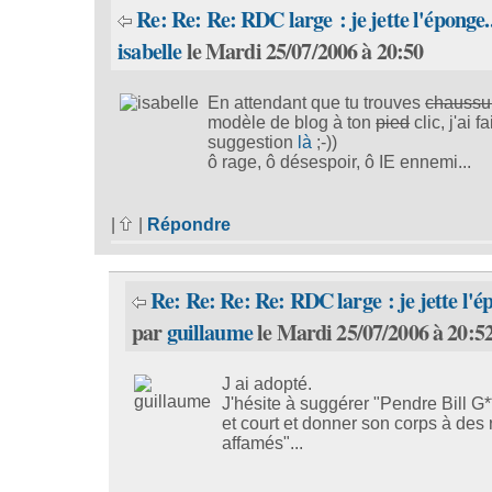
Re: Re: Re: RDC large : je jette l'éponge..
isabelle
le Mardi 25/07/2006 à 20:50
En attendant que tu trouves
chaussu
modèle de blog à ton
pied
clic, j'ai f
suggestion
là
;-))
ô rage, ô désespoir, ô IE ennemi...
|
|
Répondre
Re: Re: Re: Re: RDC large : je jette l'ép
par
guillaume
le Mardi 25/07/2006 à 20:5
J ai adopté.
J'hésite à suggérer "Pendre Bill G*
et court et donner son corps à des
affamés"...