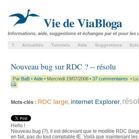
Vie de ViaBloga
Informations, aide, suggestions et échanges par et pour les u
?
Actualités
Tutoriels
Aide
Suggestions
Ech
Nouveau bug sur RDC ? -- résolu
Par
BaB
•
Aide
• Mercredi 19/07/2006 •
37 commentaires
• Lu 
réso
RDC large
internet Explorer
Mots-clés :
,
,
Hello !
Nouveau bug (?), il est décevant que le modèle RDC (large
en fait, pas du tout comptable IE. Voilà que maintenant les