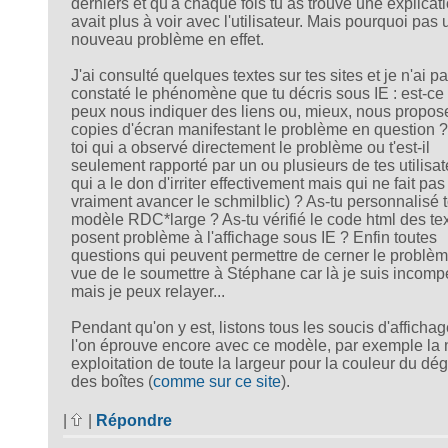
derniers et qu'à chaque fois tu as trouvé une explicati
avait plus à voir avec l'utilisateur. Mais pourquoi pas 
nouveau problème en effet.
J'ai consulté quelques textes sur tes sites et je n'ai p
constaté le phénomène que tu décris sous IE : est-ce
peux nous indiquer des liens ou, mieux, nous propos
copies d'écran manifestant le problème en question ?
toi qui a observé directement le problème ou t'est-il
seulement rapporté par un ou plusieurs de tes utilisat
qui a le don d'irriter effectivement mais qui ne fait pas
vraiment avancer le schmilblic) ? As-tu personnalisé 
modèle RDC*large ? As-tu vérifié le code html des tex
posent problème à l'affichage sous IE ? Enfin toutes
questions qui peuvent permettre de cerner le problè
vue de le soumettre à Stéphane car là je suis incomp
mais je peux relayer...
Pendant qu'on y est, listons tous les soucis d'afficha
l'on éprouve encore avec ce modèle, par exemple la
exploitation de toute la largeur pour la couleur du dé
des boîtes (
comme sur ce site
).
|
|
Répondre