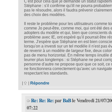
C'est pour cela que je demande un statut rapidem
Stéphane : s'il confirme qu'ill ne pourra probable
pas le résoudre, alors il faudra prévenir clairement
des choix des modèles.
Il reste le problème pour les utilisateurs comme toi
comme Jo peut-être, comme moi, qui ont été des 
adopters du modèle et qui, bien que conscients d
problème avec IE, ont espéré qu'il pourrait être ré
terme. J'espère que Stéphane en est bien conscie
lorsqu'on a investi sur un tel modèle il n'est pas é
de revenir à un modèle de largeur fixe, deux colo
pas de menu horizontal. En même temps iinutile 
leurrer plus longtemps : si Stéphane ne peut corrig
personne d'autre ne propose quoi que ce soit, ce
ne fonctionnera correctement qu'avec un navigate
respectant les standards.
|
|
Répondre
Re: Re: Re:
par
BaB
le Vendredi 21/07/20
07:22