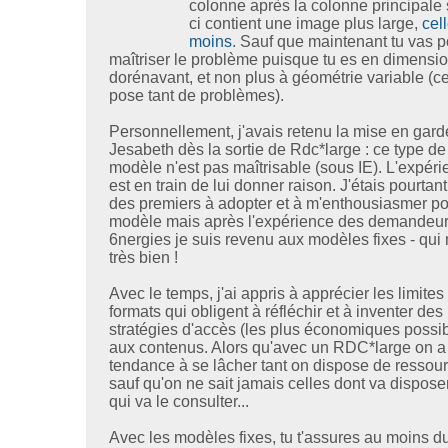
colonne après la colonne principale s
ci contient une image plus large,
cel
moins
. Sauf que maintenant tu vas p
maîtriser le problème puisque tu es en dimensio
dorénavant, et non plus à géométrie variable (ce
pose tant de problèmes).
Personnellement, j'avais retenu la mise en gard
Jesabeth dès la sortie de Rdc*large : ce type de
modèle n'est pas maîtrisable (sous IE). L'expér
est en train de lui donner raison. J'étais pourtan
des premiers à adopter et à m'enthousiasmer po
modèle mais après l'expérience des demandeu
6nergies je suis revenu aux modèles fixes - qui
très bien !
Avec le temps, j'ai appris à apprécier les limites
formats qui obligent à réfléchir et à inventer des
stratégies d'accès (les plus économiques possi
aux contenus. Alors qu'avec un RDC*large on a
tendance à se lâcher tant on dispose de ressour
sauf qu'on ne sait jamais celles dont va disposer
qui va le consulter...
Avec les modèles fixes, tu t'assures au moins d