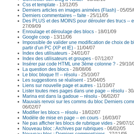
Css et template
- 13/12/05
Derniers articles en images animées (Flash)
- 05/05/
Derniers commentaires -- faite
- 25/11/05
Des PLUS et des MOINS pour dérouler des trucs -- e
27/09/09
Enroulage et déroulage des blocs
- 18/01/09
Google coop
- 13/11/06
Impossible de valider une modification de choix de b
partir d'un PC (XP et IE)
- 11/04/07
Index des utilisateurs
- 24/01/07
Index des utilisateurs et groupes
- 07/12/07
Insérer par code HTML une 3ème colonne ?
- 29/10/
La question des blocs
- 28/08/06
Le bloc bloque !!! -- résolu
- 25/10/07
Les suggestions se réalisent
- 15/04/05
Liens sur nouvelle page et autres
- 11/10/07
Lister toutes mes pages dans une page -- résolu
- 30
Marina est dans la gadoue -- résolu
- 06/02/07
Mauvais renvoi sur les comms du bloc Derniers com
06/02/07
Modifier les blocs -- résolu
- 18/02/07
Modèle de mise en page -- en cours
- 16/03/07
Ne pas afficher les blocs de rubrique vides
- 29/07/1
Nouveau bloc : Archives par rubriques
- 06/02/05
Nouveau bloc : Derniers commentaires
- 27/11/05