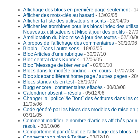
Affichage des blocs en première page seulement
- 1
Afficher des mots-clés au hasard
- 13/02/05
Afficher la liste des utilisateurs inscrits
- 22/04/05
Afficher les trombines pour les blocs Index des utilis
Nouveaux utilisateurs et Mise à jour des profils
- 27/
Amélioration du bloc mise à jour des textes
- 02/10/0
A propos de l'affichage des commentaires
- 30/10/06
Blabla - Dans l'autre sens
- 18/03/05
Bloc Articles d'une rubrique
- 30/07/10
Bloc central dans Kubrick
- 17/06/05
Bloc "Message de bienvenue"
- 02/01/10
Blocs dans le modèle ondine -- en cours
- 07/07/08
Bloc sidebar différent home page / autres pages
- 28
Blocs standards en test
- 28/10/07
Bugg encore : commentaires effacés
- 30/03/08
Calendrier absent -- résolu
- 05/12/06
Changer la "police"/le "font" des écritures dans les 
11/05/06
Code généré par les blocs des modèles de mise en
03/11/05
Comment modifier le nombre d'articles affichés par ru
résolu
- 30/10/06
Comportement par défaut de l'affichage des blocs
- 0
Connecter son blog à Twitter
- 03/02/10