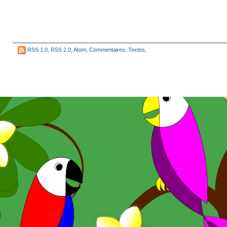
RSS 1.0
,
RSS 2.0
,
Atom
,
Commentaires
,
Textes
,