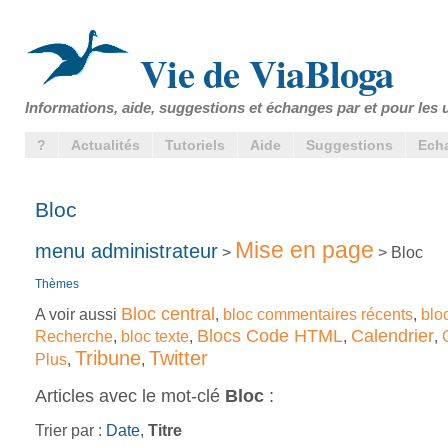
Vie de ViaBloga
Informations, aide, suggestions et échanges par et pour les u
?
Actualités
Tutoriels
Aide
Suggestions
Ech
Bloc
Mise en page
menu administrateur
>
> Bloc
Thèmes
Bloc central
A voir aussi
,
bloc commentaires récents
,
blo
Blocs Code HTML
Calendrier
Recherche
,
bloc texte
,
,
,
Tribune
Twitter
Plus
,
,
Articles avec le mot-clé
Bloc
:
Trier par :
Date
,
Titre