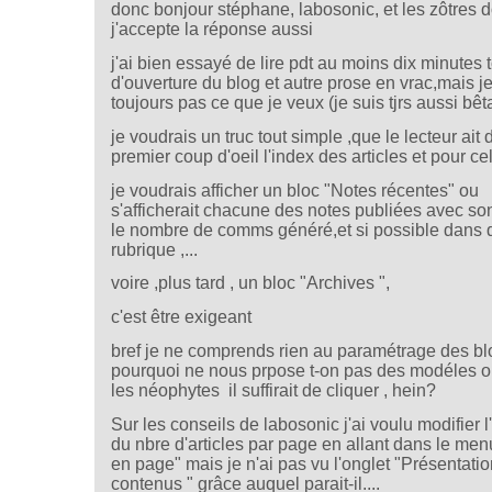
donc bonjour stéphane, labosonic, et les zôtres d
j'accepte la réponse aussi
j'ai bien essayé de lire pdt au moins dix minutes 
d'ouverture du blog et autre prose en vrac,mais je
toujours pas ce que je veux (je suis tjrs aussi bêt
je voudrais un truc tout simple ,que le lecteur ait 
premier coup d'oeil l'index des articles et pour ce
je voudrais afficher un bloc "Notes récentes" ou
s'afficherait chacune des notes publiées avec son 
le nombre de comms généré,et si possible dans 
rubrique ,...
voire ,plus tard , un bloc "Archives ",
c'est être exigeant
bref je ne comprends rien au paramétrage des bl
pourquoi ne nous prpose t-on pas des modéles o
les néophytes il suffirait de cliquer , hein?
Sur les conseils de labosonic j'ai voulu modifier l
du nbre d'articles par page en allant dans le me
en page" mais je n'ai pas vu l'onglet "Présentati
contenus " grâce auquel parait-il....