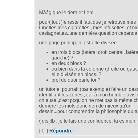
Mââgique le dernier lien!
pour( tout )le reste il faut que je retrouve mes
lunettes,mes cigarettes , mes infusettes, et m
castagnettes..une dernière question cependan
une page principale est-elle divisée :
en trois blocs (latéral droit central, latéra
gauche) ?
en deux blocs ?
ou bien dans la colonne (droite ou gauc
elle divisée en blocs..?
bref de quoi parle ton?
un tutoriel pourrait (par exemple) faire un des
identifiant les zones , car à mon humble avis 
chieuse ,c'est pcqu'on ne met pas la même c
derrière les mots,donc rien de mieux qu'un
dessin...pour comprendre la philosophie du tru
( dis jlb , je te fais une confidence: tu es mon h
|
|
Répondre