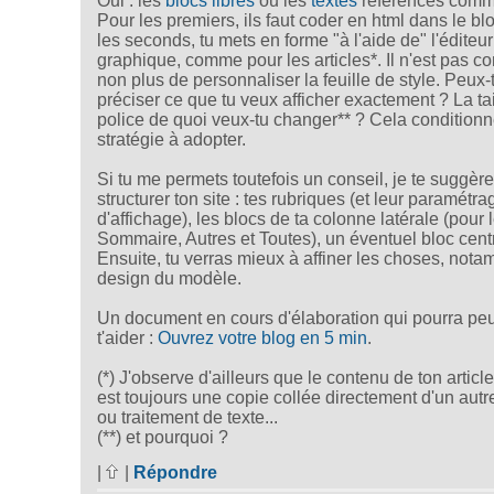
Oui : les
blocs libres
ou les
textes
référencés comm
Pour les premiers, ils faut coder en html dans le bl
les seconds, tu mets en forme "à l'aide de" l'éditeur
graphique, comme pour les articles*. Il n'est pas c
non plus de personnaliser la feuille de style. Peux-
préciser ce que tu veux afficher exactement ? La tai
police de quoi veux-tu changer** ? Cela conditionn
stratégie à adopter.
Si tu me permets toutefois un conseil, je te suggèr
structurer ton site : tes rubriques (et leur paramétra
d'affichage), les blocs de ta colonne latérale (pour
Sommaire, Autres et Toutes), un éventuel bloc centr
Ensuite, tu verras mieux à affiner les choses, nota
design du modèle.
Un document en cours d'élaboration qui pourra peu
t'aider :
Ouvrez votre blog en 5 min
.
(*) J'observe d'ailleurs que le contenu de ton articl
est toujours une copie collée directement d'un autr
ou traitement de texte...
(**) et pourquoi ?
|
|
Répondre