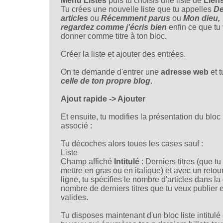
Menu Listes
puis tu choisis une liste de
Lien
Tu crées une nouvelle liste que tu appelles
De
articles
ou
Récemment parus
ou
Mon dieu,
regardez comme j'écris bien
enfin ce que tu
donner comme titre à ton bloc.
Créer la liste et ajouter des entrées.
On te demande d'entrer une
adresse web
et t
celle de ton propre blog
.
Ajout rapide -> Ajouter
Et ensuite, tu modifies la présentation du bloc
associé :
Tu décoches alors toues les cases sauf :
Liste
Champ affiché
Intitulé
: Derniers titres (que t
mettre en gras ou en italique) et avec un retour
ligne, tu spécifies le nombre d'articles dans la
nombre de derniers titres que tu veux publier e
valides.
Tu disposes maintenant d'un bloc liste intitu