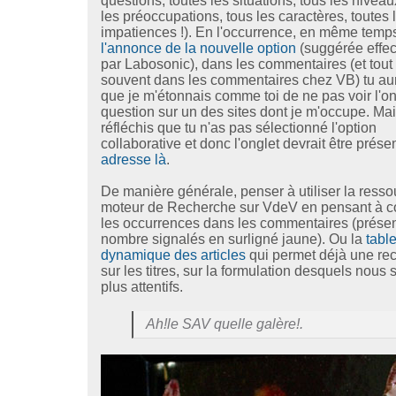
questions, toutes les situations, tous les niveau
les préoccupations, tous les caractères, toutes 
impatiences !). En l'occurrence, en même temp
l'annonce de la nouvelle option
(suggérée effe
par Labosonic), dans les commentaires (et tout 
souvent dans les commentaires chez VB) tu au
que je m'étonnais comme toi de ne pas voir l'on
question sur un des sites dont je m'occupe. Mai
réfléchis que tu n'as pas sélectionné l'option
collaborative et donc l'onglet devrait être prése
adresse là
.
De manière générale, penser à utiliser la ress
moteur de Recherche sur VdeV en pensant à c
les occurrences dans les commentaires (prése
nombre signalés en surligné jaune). Ou la
tabl
dynamique des articles
qui permet déjà une re
sur les titres, sur la formulation desquels nou
plus attentifs.
Ah!le SAV quelle galère!.