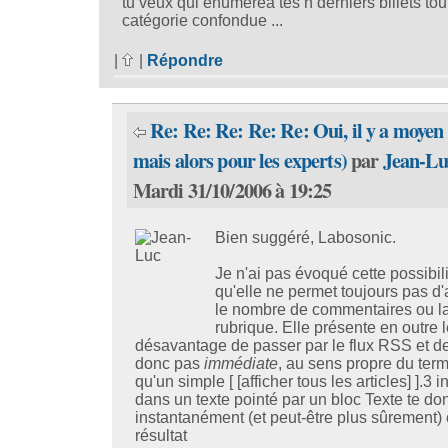
tu veux qui énumèrea tes n derniers billets tou
catégorie confondue ...
|
|
Répondre
Re: Re: Re: Re: Re: Oui, il y a moyen 
mais alors pour les experts)
par
Jean-Lu
Mardi 31/10/2006 à 19:25
Bien suggéré, Labosonic.
Je n'ai pas évoqué cette possibil
qu'elle ne permet toujours pas d'a
le nombre de commentaires ou l
rubrique. Elle présente en outre l
désavantage de passer par le flux RSS et de
donc pas
immédiate
, au sens propre du term
qu'un simple [ [afficher tous les articles] ].3 i
dans un texte pointé par un bloc Texte te do
instantanément (et peut-être plus sûrement)
résultat