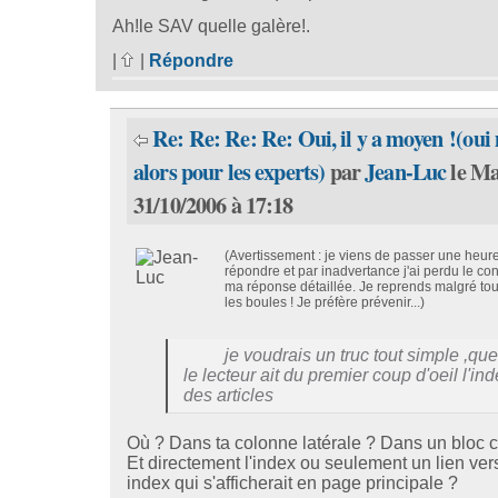
Ah!le SAV quelle galère!.
|
|
Répondre
Re: Re: Re: Re: Oui, il y a moyen !(oui
alors pour les experts)
par
Jean-Luc
le Ma
31/10/2006 à 17:18
(Avertissement : je viens de passer une heure
répondre et par inadvertance j'ai perdu le co
ma réponse détaillée. Je reprends malgré tout
les boules ! Je préfère prévenir...)
je voudrais un truc tout simple ,que
le lecteur ait du premier coup d'oeil l'in
des articles
Où ? Dans ta colonne latérale ? Dans un bloc c
Et directement l'index ou seulement un lien ver
index qui s'afficherait en page principale ?