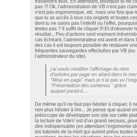
travaillons tous. En attendant, pourquoi tu ne c
pas ?! Ok, l'administration de VB n'est pas clair
n'est pas ergonomique, etc. mais une fois que t
que tu as accès à tous ces onglets et toutes ce
dont tu ne saisis pas l'intérêt ou l'effet, pourquoi
testes pas ? Il suffit de cliquer !!! Et d'observer l
résultat... Peu d'actions sont vraiment irréversib
cas échéant, l'administrateur est averti et dans l
des cas il est toujours possible de restaurer un
fréquentes sauvegardes effectuées par VB (ou
l'administrateur du site).
j'ai voulu modifier l'affichage du nbre
d'articles par page en allant dans le me
"Mise en page" mais je n'ai pas vu l'ong
"Présentation des contenus " grâce
auquel parait-il....
De même qu'il ne faut pas hésiter à cliquer, il n
non plus hésiter à lire... Je pense que quand o
préoccupe de développer son site sur cette pla
la lecture de VdeV est d'un grand secours, pou
dire indispensable (en attendant l'ergonomie id
les tutoriels de la mort qui auront prévu toutes l