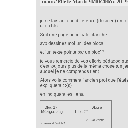
mamz'Elle le Mardi 31/10/2006 à 20:3
je ne fais aucune différence (désolée) entre
et un bloc
Soit une page principale blanche ,
svp dessinez moi un, des blocs
et "un texte pointé par un bloc"?
je vous remercie de vos efforts pédagogiqu
c'est toujours plus de la même chose (un ja
auquel je ne comprends rien) ,
Alors voila comment l'ancien prof que j'étai
expliquerait :-)))
en indiquant les liens.
Bloc 1? Blog à
Mézigue Zag Bloc 2?
le Bloc central
contient-il l'article?