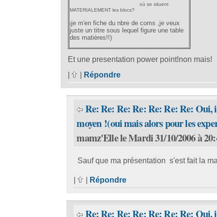
où se situent
MATERIALEMENT les blocs?
je m'en fiche du nbre de coms ,je veux
(
juste un titre sous lequel figure une table
des matières!!)
Et une presentation power point!non mais!
|
|
Répondre
Re: Re: Re: Re: Re: Re: Re: Oui, i
moyen !(oui mais alors pour les exper
mamz'Elle le Mardi 31/10/2006 à 20:
Sauf que ma présentation s'est fait la ma
|
|
Répondre
Re: Re: Re: Re: Re: Re: Re: Oui, i