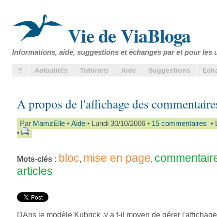
Vie de ViaBloga
Informations, aide, suggestions et échanges par et pour les u
?
Actualités
Tutoriels
Aide
Suggestions
Ech
A propos de l'affichage des commentaire
Par
MamzElle
•
Aide
• Lundi 30/10/2006 •
15 commentaires
• L
•
bloc
mise en page
commentair
Mots-clés :
,
,
articles
DAns le modèle Kubrick ,y a t-il moyen de gérer l'affichag