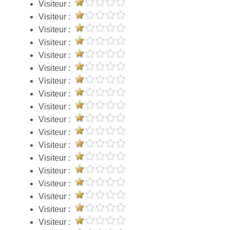
Visiteur :
Visiteur :
Visiteur :
Visiteur :
Visiteur :
Visiteur :
Visiteur :
Visiteur :
Visiteur :
Visiteur :
Visiteur :
Visiteur :
Visiteur :
Visiteur :
Visiteur :
Visiteur :
Visiteur :
Visiteur :