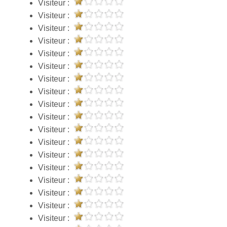
Visiteur :
Visiteur :
Visiteur :
Visiteur :
Visiteur :
Visiteur :
Visiteur :
Visiteur :
Visiteur :
Visiteur :
Visiteur :
Visiteur :
Visiteur :
Visiteur :
Visiteur :
Visiteur :
Visiteur :
Visiteur :