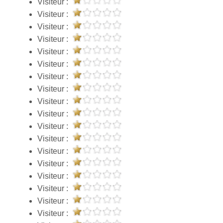
Visiteur :
Visiteur :
Visiteur :
Visiteur :
Visiteur :
Visiteur :
Visiteur :
Visiteur :
Visiteur :
Visiteur :
Visiteur :
Visiteur :
Visiteur :
Visiteur :
Visiteur :
Visiteur :
Visiteur :
Visiteur :