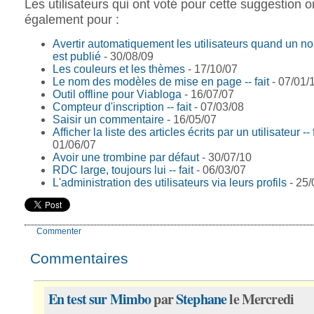
Les utilisateurs qui ont voté pour cette suggestion o
également pour :
Avertir automatiquement les utilisateurs quand un nou
est publié
- 30/08/09
Les couleurs et les thèmes
- 17/10/07
Le nom des modèles de mise en page -- fait
- 07/01/
Outil offline pour Viabloga
- 16/07/07
Compteur d'inscription -- fait
- 07/03/08
Saisir un commentaire
- 16/05/07
Afficher la liste des articles écrits par un utilisateur -- 
01/06/07
Avoir une trombine par défaut
- 30/07/10
RDC large, toujours lui -- fait
- 06/03/07
L'administration des utilisateurs via leurs profils
- 25/
Commenter
Commentaires
En test sur Mimbo
par
Stephane
le Mercredi