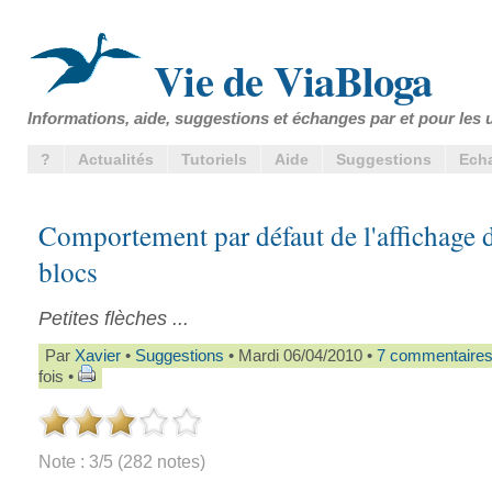
Vie de ViaBloga
Informations, aide, suggestions et échanges par et pour les u
?
Actualités
Tutoriels
Aide
Suggestions
Ech
Comportement par défaut de l'affichage 
blocs
Petites flèches ...
Par
Xavier
•
Suggestions
• Mardi 06/04/2010 •
7 commentaire
fois •
Note : 3/5 (282 notes)