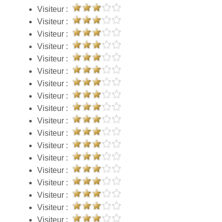
Visiteur :
Visiteur :
Visiteur :
Visiteur :
Visiteur :
Visiteur :
Visiteur :
Visiteur :
Visiteur :
Visiteur :
Visiteur :
Visiteur :
Visiteur :
Visiteur :
Visiteur :
Visiteur :
Visiteur :
Visiteur :