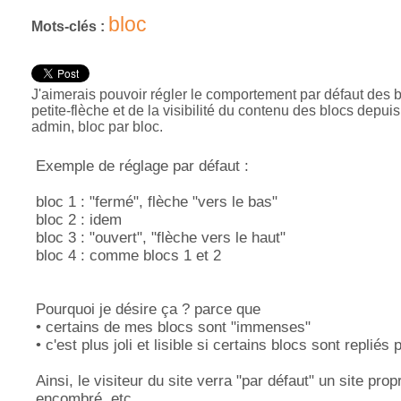
bloc
Mots-clés :
J'aimerais pouvoir régler le comportement par défaut des b
petite-flèche et de la visibilité du contenu des blocs depui
admin, bloc par bloc.
Exemple de réglage par défaut :
bloc 1 : "fermé", flèche "vers le bas"
bloc 2 : idem
bloc 3 : "ouvert", "flèche vers le haut"
bloc 4 : comme blocs 1 et 2
Pourquoi je désire ça ? parce que
• certains de mes blocs sont "immenses"
• c'est plus joli et lisible si certains blocs sont repliés 
Ainsi, le visiteur du site verra "par défaut" un site prop
encombré, etc.