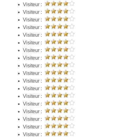
Visiteur :
Visiteur :
Visiteur :
Visiteur :
Visiteur :
Visiteur :
Visiteur :
Visiteur :
Visiteur :
Visiteur :
Visiteur :
Visiteur :
Visiteur :
Visiteur :
Visiteur :
Visiteur :
Visiteur :
Visiteur :