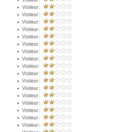
Visiteur :
Visiteur :
Visiteur :
Visiteur :
Visiteur :
Visiteur :
Visiteur :
Visiteur :
Visiteur :
Visiteur :
Visiteur :
Visiteur :
Visiteur :
Visiteur :
Visiteur :
Visiteur :
Visiteur :