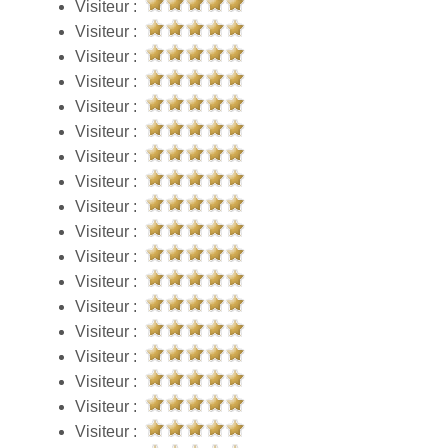
Visiteur :
Visiteur :
Visiteur :
Visiteur :
Visiteur :
Visiteur :
Visiteur :
Visiteur :
Visiteur :
Visiteur :
Visiteur :
Visiteur :
Visiteur :
Visiteur :
Visiteur :
Visiteur :
Visiteur :
Visiteur :