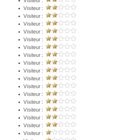
Visiteur :
Visiteur :
Visiteur :
Visiteur :
Visiteur :
Visiteur :
Visiteur :
Visiteur :
Visiteur :
Visiteur :
Visiteur :
Visiteur :
Visiteur :
Visiteur :
Visiteur :
Visiteur :
Visiteur :
Visiteur :