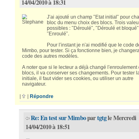
14/04/2010 à 18:31
J'ai ajouté un champ "Etat initial" pour c
bloc du menu choix des blocs. Trois valeu
possibles : "Déroulé", "Déroulé et bloqué"
"Enroulé".
Pour l'instant je n'ai modifié que le code d
Mimbo, pour tester. Si ça fonctionne bien, je changera
code des autres modèles.
A noter que si le lecteur a déjà changé l'enroulement
blocs, il va conserver ses changements. Pour tester l
initiale, il faut vider ses cookies, ou utiliser un autre
navigateur.
|
|
Répondre
Re: En test sur Mimbo
par
tgtg
le Mercredi
14/04/2010 à 18:51