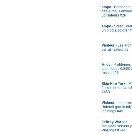
ampo
- Personnali
des e-mails envoy
utilisateurs #26
ampo
- ScrapColor
un blog à colorer 
Visiteur
- Les arch
par utilisateur #9
Andy
- Problèmes
techniques 6/8/201
résolu #28
Skip Hire York
- M
forme de mes artic
#463
Visiteur
- Le permi
l'interdit (par la loi)
les blogs #49
Jeffrey Warner
-
Nouveau serveur 
ViaBloga #244