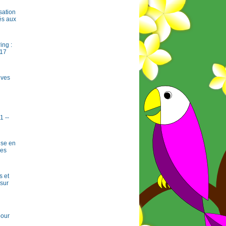
sation
és aux
ing :
#17
ives
1 --
ise en
les
s et
 sur
pour