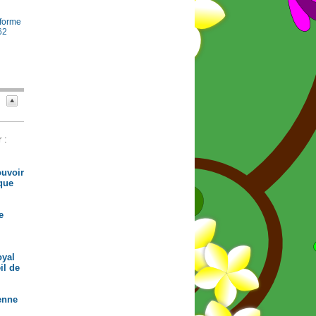
 forme
62
 :
ouvoir
ique
e
oyal
il de
enne