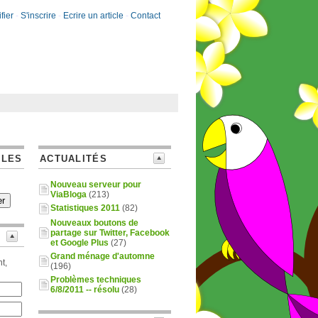
fier
-
S'inscrire
-
Ecrire un article
-
Contact
CLES
ACTUALITÉS
Nouveau serveur pour
ViaBloga
(213)
Statistiques 2011
(82)
Nouveaux boutons de
partage sur Twitter, Facebook
et Google Plus
(27)
Grand ménage d'automne
t,
(196)
Problèmes techniques
6/8/2011 -- résolu
(28)