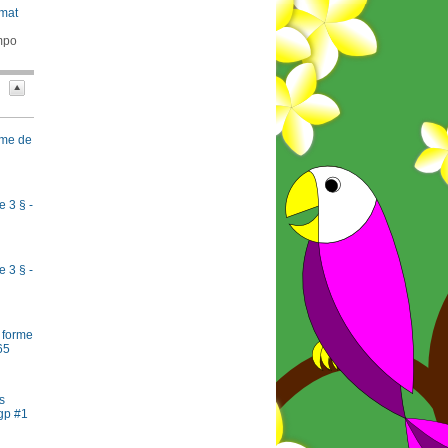
rmat
mpo
rme de
e 3 § -
e 3 § -
 forme
65
s
gp #1