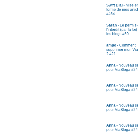
Swift Dial
- Mise e
forme de mes artic
#464
Sarah
- Le permis 
l'interdit (par la loi)
les blogs #50
ampo
- Comment
supprimer mon Vi
? #21
Anna
- Nouveau s
pour ViaBloga #24
Anna
- Nouveau s
pour ViaBloga #24
Anna
- Nouveau s
pour ViaBloga #24
Anna
- Nouveau s
pour ViaBloga #24