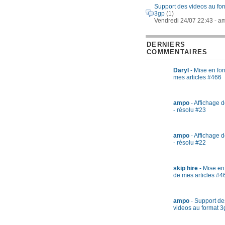
Support des videos au fo
3gp
(1)
Vendredi 24/07 22:43 - a
DERNIERS
COMMENTAIRES
Daryl
- Mise en fo
mes articles #466
ampo
- Affichage d
- résolu #23
ampo
- Affichage d
- résolu #22
skip hire
- Mise en
de mes articles #4
ampo
- Support de
videos au format 3