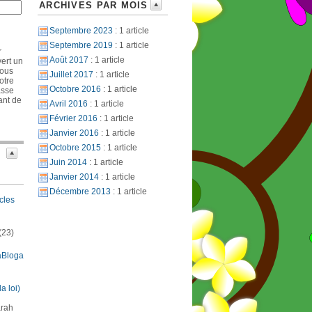
ARCHIVES PAR MOIS
Septembre 2023
: 1 article
Septembre 2019
: 1 article
r
Août 2017
: 1 article
ert un
vous
Juillet 2017
: 1 article
otre
Octobre 2016
: 1 article
asse
iant de
Avril 2016
: 1 article
Février 2016
: 1 article
Janvier 2016
: 1 article
Octobre 2015
: 1 article
Juin 2014
: 1 article
Janvier 2014
: 1 article
Décembre 2013
: 1 article
cles
(23)
aBloga
la loi)
arah