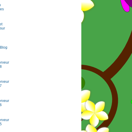
n
les
et
 sur
aBlog
erveur
8
erveur
7
erveur
6
erveur
5