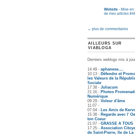
Website
- Mise en
de mes articles #4
→ plus de commentaires
AILLEURS SUR
VIABLOGA
Derniers weblogs mis à jour
14:49 -
aphanese....
10:13 -
Défendre et Prom
les Valeurs de la Républ
Sociale
17:38 -
Juliacum
21:16 -
Photos Promenad
Numérique
09:29 -
Voleur d'âme
11:07 -
07:04 -
Les Amis de Kerv
15:38 -
Regarde avec l' Oe
ton Coeur
21:07 -
GRASSE A TOUS
17:25 -
Association Citoy
de Saint-Pierre, Ile de La