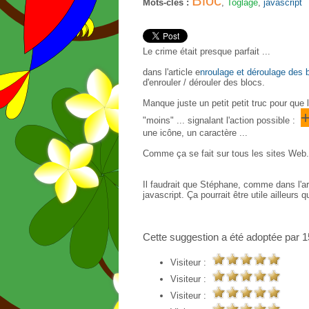
Bloc
Mots-clés :
,
Toglage
,
javascript
Le crime était presque parfait ...
dans l'article e
nroulage et déroulage des 
d'enrouler / dérouler des blocs.
Manque juste un petit petit truc pour que l
"moins" ... signalant l'action possible :
une icône, un caractère ...
Comme ça se fait sur tous les sites Web.
Il faudrait que Stéphane, comme dans l'a
javascript. Ça pourrait être utile ailleurs 
Cette suggestion a été adoptée par 15
Visiteur :
Visiteur :
Visiteur :