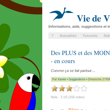
Vie de V
Informations, aide, suggestions et é
?
Actualités
Tutoriels
Aid
Des PLUS et des MOINS 
- en cours
Comme ça se fait partout ...
Par
Xavier
•
Suggestions
• Dimanche 27/09
Note : 3.1/5 (156 notes)