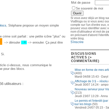
Mot de passe
Se souvenir de moi
Si vous avez déjà un blog su
ViaBloga ou si vous avez ouv
compte sur l'un d'entre eux, 
blocs
, Stéphane propose un moyen simple
pouvez vous identifier avec v
nom d'utilisateur et mot de p
en précisant d'abord l'identif
e crime soit parfait : une petite icône "plus" ou
votre blog.
+
-
S'inscrire
--> dérouler
--> enrouler. Ça peut être
DISCUSSIONS
 Si.
ACTIVES (+
COMMENTAIRE)
rticle ci-dessus, nous communique le
que pour des blocs.
Mise en forme de mes arti
(400)
Mardi 04/08 15:43 - Daryl
Affichage de 3 § -- résolu
6 utilisateurs :
Jeudi 30/07 14:24 - ampo
Nouveau serveur pour Vi
(213)
Jeudi 23/07 13:29 - Anna
Le permis et l'interdit (par 
sur les blogs
(50)
Vendredi 24/07 05:15 - S