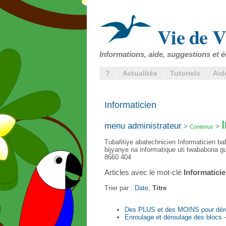
Vie de V
Informations, aide, suggestions et é
?
Actualités
Tutoriels
Aid
Informaticien
menu administrateur
>
>
Contenus
Tubafitiye abatechnicien Informaticien b
bijyanye na informatique uti twababona 
8660 404
Articles avec le mot-clé
Informatici
Trier par :
Date
,
Titre
Des PLUS et des MOINS pour dérou
Enroulage et déroulage des blocs
-