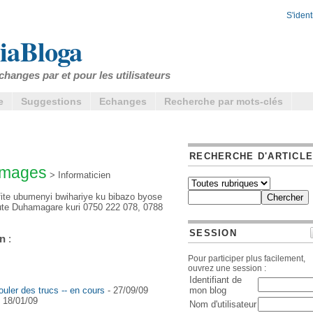
S'identi
iaBloga
changes par et pour les utilisateurs
e
Suggestions
Echanges
Recherche par mots-clés
RECHERCHE D'ARTICL
Images
> Informaticien
afite ubumenyi bwihariye ku bibazo byose
gute Duhamagare kuri 0750 222 078, 0788
SESSION
en
:
Pour participer plus facilement,
ouvrez une session :
Identifiant de
mon blog
ler des trucs -- en cours
- 27/09/09
 18/01/09
Nom d'utilisateur