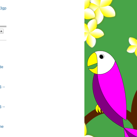
 3gp
de
§ --
§ --
rme