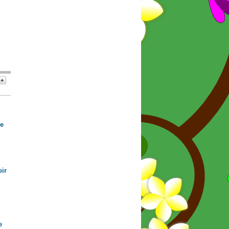
de
ir
e