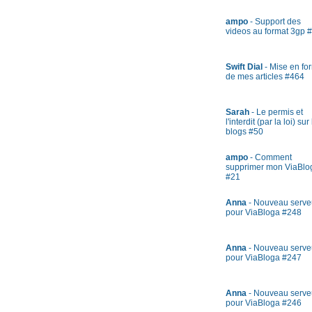
ampo
- Support des
videos au format 3gp 
Swift Dial
- Mise en fo
de mes articles #464
Sarah
- Le permis et
l'interdit (par la loi) sur
blogs #50
ampo
- Comment
supprimer mon ViaBlo
#21
Anna
- Nouveau serve
pour ViaBloga #248
Anna
- Nouveau serve
pour ViaBloga #247
Anna
- Nouveau serve
pour ViaBloga #246