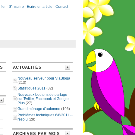
fier
-
S'inscrire
-
Ecrire un article
-
Contact
ES
ACTUALITÉS
Nouveau serveur pour ViaBloga
(213)
Statistiques 2011
(82)
Nouveaux boutons de partage
sur Twitter, Facebook et Google
Plus
(27)
Grand ménage d'automne
(196)
Problèmes techniques 6/8/2011 --
résolu
(28)
ARCHIVES PAR MOIS