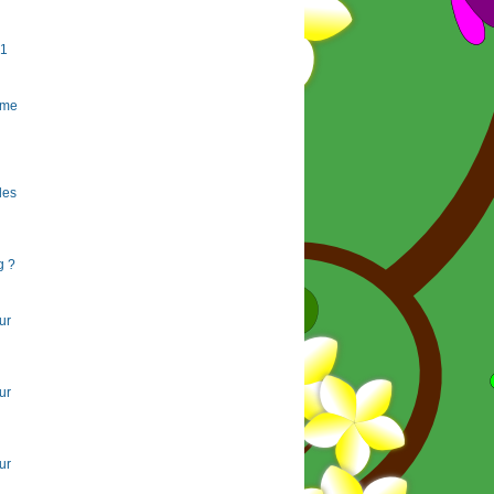
#1
rme
 les
g ?
ur
ur
ur