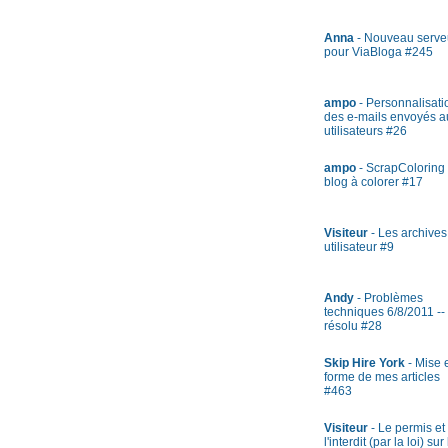
Anna
- Nouveau serve
pour ViaBloga #245
ampo
- Personnalisati
des e-mails envoyés a
utilisateurs #26
ampo
- ScrapColoring 
blog à colorer #17
Visiteur
- Les archives
utilisateur #9
Andy
- Problèmes
techniques 6/8/2011 --
résolu #28
Skip Hire York
- Mise 
forme de mes articles
#463
Visiteur
- Le permis et
l'interdit (par la loi) sur