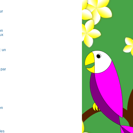
ur
on
ux
: un
 par
en
 les