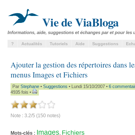
Vie de ViaBloga
Informations, aide, suggestions et échanges par et pour les u
?
Actualités
Tutoriels
Aide
Suggestions
Ech
Ajouter la gestion des répertoires dans le
menus Images et Fichiers
Par
Stephane
•
Suggestions
• Lundi 15/10/2007 •
6 commentai
4935 fois •
Note : 3.2/5 (150 notes)
Images
Fichiers
Mots-clés :
,