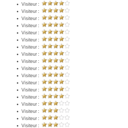
Visiteur :
Visiteur :
Visiteur :
Visiteur :
Visiteur :
Visiteur :
Visiteur :
Visiteur :
Visiteur :
Visiteur :
Visiteur :
Visiteur :
Visiteur :
Visiteur :
Visiteur :
Visiteur :
Visiteur :
Visiteur :