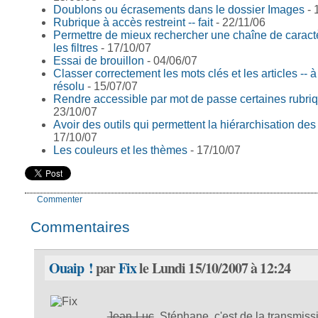
Doublons ou écrasements dans le dossier Images
- 
Rubrique à accès restreint -- fait
- 22/11/06
Permettre de mieux rechercher une chaîne de caract
les filtres
- 17/10/07
Essai de brouillon
- 04/06/07
Classer correctement les mots clés et les articles -- à
résolu
- 15/07/07
Rendre accessible par mot de passe certaines rubri
23/10/07
Avoir des outils qui permettent la hiérarchisation des
17/10/07
Les couleurs et les thèmes
- 17/10/07
Commenter
Commentaires
Ouaip !
par
Fix
le Lundi 15/10/2007 à 12:24
Jean-Luc
, Stéphane, c'est de la transmiss