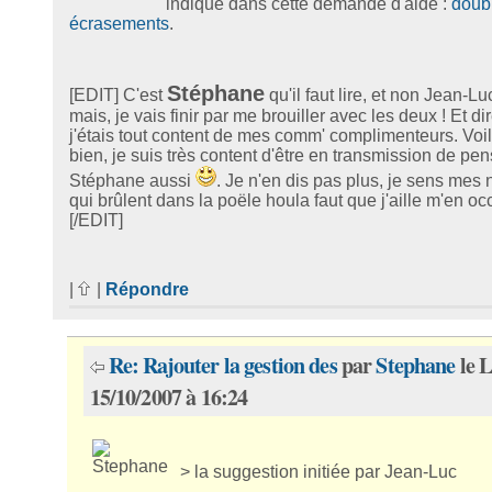
indiqué dans cette demande d'aide :
doub
écrasements
.
Stéphane
[EDIT] C'est
qu'il faut lire, et non Jean-Lu
mais, je vais finir par me brouiller avec les deux ! Et di
j'étais tout content de mes comm' complimenteurs. Voil
bien, je suis très content d'être en transmission de pe
Stéphane aussi
. Je n'en dis pas plus, je sens mes
qui brûlent dans la poële houla faut que j'aille m'en o
[/EDIT]
|
|
Répondre
Re: Rajouter la gestion des
par
Stephane
le 
15/10/2007 à 16:24
> la suggestion initiée par Jean-Luc