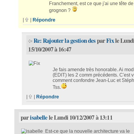
Franchement, est ce que j'ai une tête de
grognon ?
|
|
Répondre
Re: Rajouter la gestion des
par
Fix
le Lund
15/10/2007 à 16:47
Je fais amende très honorable. Ai modi
(EDIT) les 2 comm précédents. C'est vr
comment confondre Jean-Luc et Stép
Tss.
|
|
Répondre
par
isabelle
le Lundi 10/12/2007 à 13:11
Est-ce que la nouvelle architecture va le