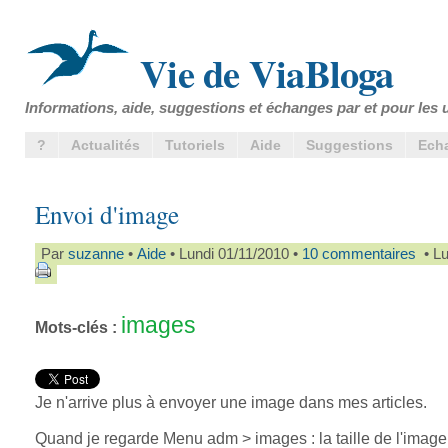
Vie de ViaBloga
Informations, aide, suggestions et échanges par et pour les u
?
Actualités
Tutoriels
Aide
Suggestions
Ech
Envoi d'image
Par
suzanne
•
Aide
• Lundi 01/11/2010 •
10 commentaires
• Lu
images
Mots-clés :
Je n'arrive plus à envoyer une image dans mes articles.
Quand je regarde Menu adm > images : la taille de l'image 