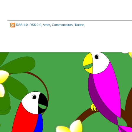
RSS 1.0
,
RSS 2.0
,
Atom
,
Commentaires
,
Textes
,