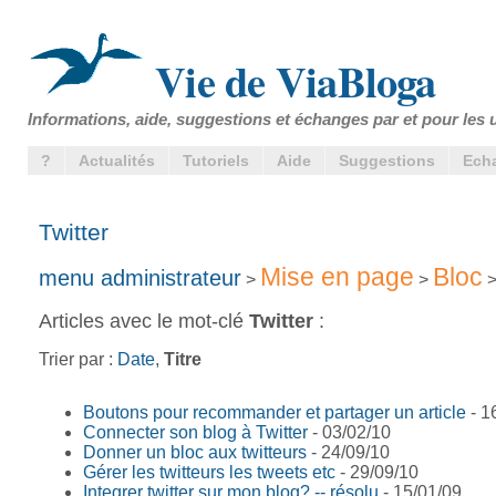
Vie de ViaBloga
Informations, aide, suggestions et échanges par et pour les u
?
Actualités
Tutoriels
Aide
Suggestions
Ech
Twitter
Mise en page
Bloc
menu administrateur
>
>
>
Articles avec le mot-clé
Twitter
:
Trier par :
Date
,
Titre
Boutons pour recommander et partager un article
- 1
Connecter son blog à Twitter
- 03/02/10
Donner un bloc aux twitteurs
- 24/09/10
Gérer les twitteurs les tweets etc
- 29/09/10
Integrer twitter sur mon blog? -- résolu
- 15/01/09