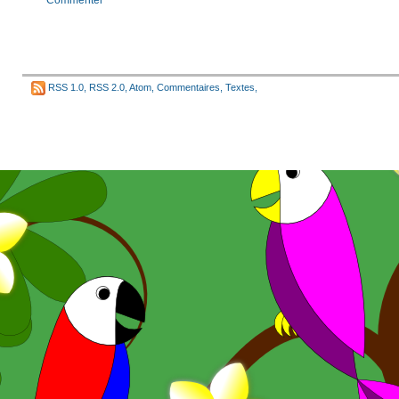
RSS 1.0
,
RSS 2.0
,
Atom
,
Commentaires
,
Textes
,