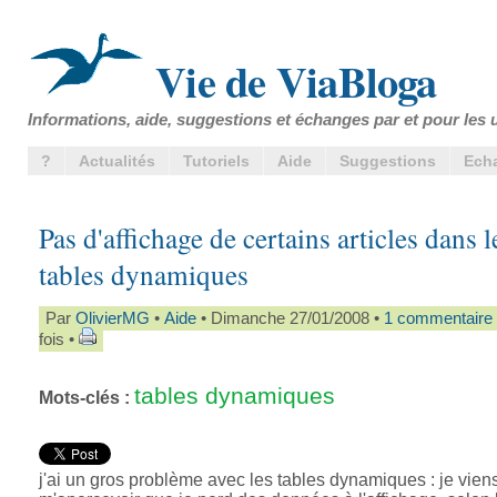
Vie de ViaBloga
Informations, aide, suggestions et échanges par et pour les u
?
Actualités
Tutoriels
Aide
Suggestions
Ech
Pas d'affichage de certains articles dans l
tables dynamiques
Par
OlivierMG
•
Aide
• Dimanche 27/01/2008 •
1 commentaire
fois •
tables dynamiques
Mots-clés :
j'ai un gros problème avec les tables dynamiques : je vien