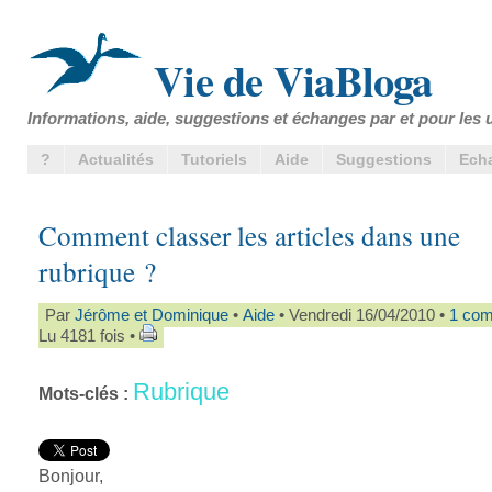
Vie de ViaBloga
Informations, aide, suggestions et échanges par et pour les u
?
Actualités
Tutoriels
Aide
Suggestions
Ech
Comment classer les articles dans une
rubrique ?
Par
Jérôme et Dominique
•
Aide
• Vendredi 16/04/2010 •
1 com
Lu 4181 fois •
Rubrique
Mots-clés :
Bonjour,