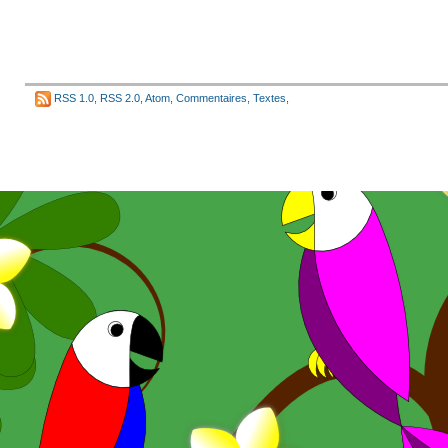
RSS 1.0
,
RSS 2.0
,
Atom
,
Commentaires
,
Textes
,