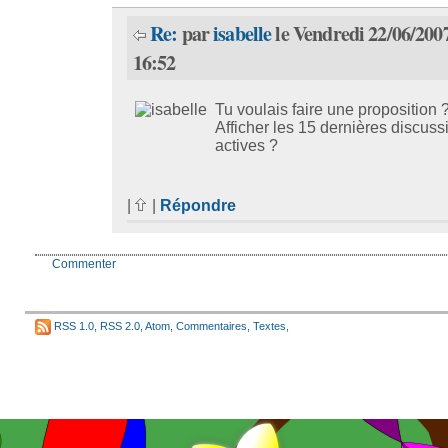
Re:
par
isabelle
le Vendredi 22/06/200
16:52
Tu voulais faire une proposition 
Afficher les 15 dernières discuss
actives ?
|
|
Répondre
Commenter
RSS 1.0
,
RSS 2.0
,
Atom
,
Commentaires
,
Textes
,