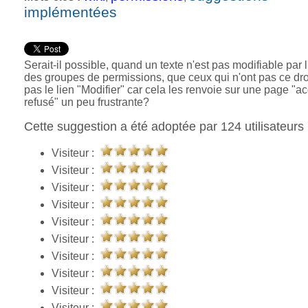
implémentées
Serait-il possible, quand un texte n'est pas modifiable par
des groupes de permissions, que ceux qui n'ont pas ce droi
pas le lien "Modifier" car cela les renvoie sur une page "a
refusé" un peu frustrante?
Cette suggestion a été adoptée par 124 utilisateurs 
Visiteur :
Visiteur :
Visiteur :
Visiteur :
Visiteur :
Visiteur :
Visiteur :
Visiteur :
Visiteur :
Visiteur :