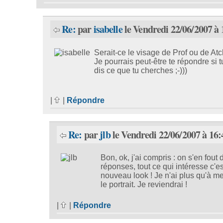
Re:
par
isabelle
le Vendredi 22/06/2007 à 
Serait-ce le visage de Prof ou de A
Je pourrais peut-être te répondre si 
dis ce que tu cherches ;-)))
|
|
Répondre
Re:
par
jlb
le Vendredi 22/06/2007 à 16:
Bon, ok, j'ai compris : on s'en fout
réponses, tout ce qui intéresse c'e
nouveau look ! Je n'ai plus qu'à me
le portrait. Je reviendrai !
|
|
Répondre