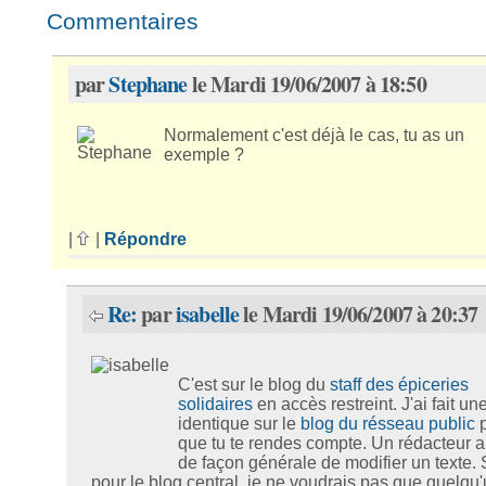
Commentaires
par
Stephane
le Mardi 19/06/2007 à 18:50
Normalement c'est déjà le cas, tu as un
exemple ?
|
|
Répondre
Re:
par
isabelle
le Mardi 19/06/2007 à 20:37
C'est sur le blog du
staff des épiceries
solidaires
en accès restreint. J'ai fait u
identique sur le
blog du résseau public
p
que tu te rendes compte. Un rédacteur a 
de façon générale de modifier un texte. 
pour le blog central, je ne voudrais pas que quelqu'