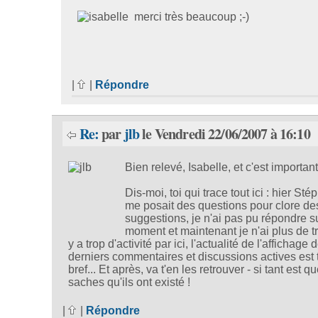
merci très beaucoup ;-)
|
|
Répondre
Re:
par
jlb
le Vendredi 22/06/2007 à 16:10
Bien relevé, Isabelle, et c'est important
Dis-moi, toi qui trace tout ici : hier St
me posait des questions pour clore de
suggestions, je n'ai pas pu répondre su
moment et maintenant je n'ai plus de tr
y a trop d'activité par ici, l'actualité de l'affichage 
derniers commentaires et discussions actives est 
bref... Et après, va t'en les retrouver - si tant est qu
saches qu'ils ont existé !
|
|
Répondre