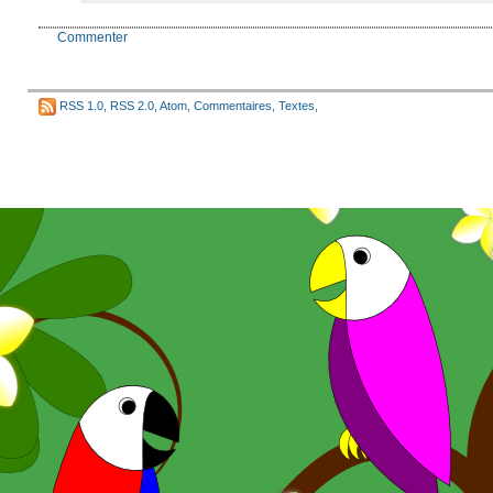
Commenter
RSS 1.0
,
RSS 2.0
,
Atom
,
Commentaires
,
Textes
,