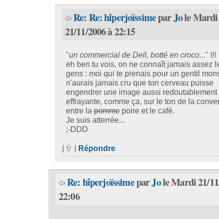
Re: Re: hîperjoïssime
par
Jo
le Mardi
21/11/2006 à 22:15
"
un commercial de Dell, botté en croco...
" !!!
eh ben tu vois, on ne connaît jamais assez l
gens : moi qui te prenais pour un gentil mons
n'aurais jamais cru que ton cerveau puisse
engendrer une image aussi redoutablement
effrayante, comme ça, sur le ton de la conve
entre la
pomme
poire et le café.
Je suis atterrée...
;-DDD
|
|
Répondre
Re: hîperjoïssime
par
Jo
le Mardi 21/11
22:06