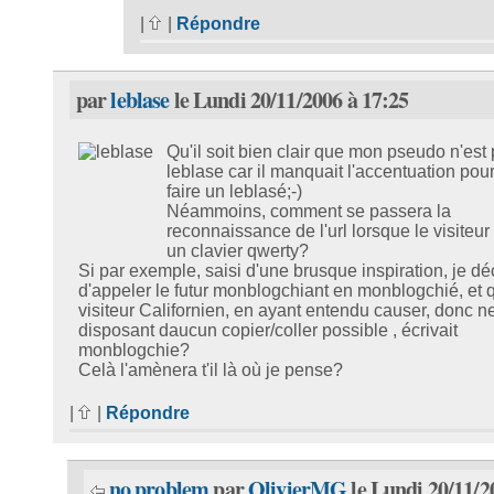
|
|
Répondre
par
leblase
le Lundi 20/11/2006 à 17:25
Qu'il soit bien clair que mon pseudo n'est
leblase car il manquait l'accentuation pou
faire un leblasé;-)
Néammoins, comment se passera la
reconnaissance de l'url lorsque le visiteur 
un clavier qwerty?
Si par exemple, saisi d'une brusque inspiration, je dé
d'appeler le futur monblogchiant en monblogchié, et 
visiteur Californien, en ayant entendu causer, donc n
disposant daucun copier/coller possible , écrivait
monblogchie?
Celà l'amènera t'il là où je pense?
|
|
Répondre
no problem
par
OlivierMG
le Lundi 20/11/2