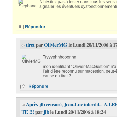
N'hésitez pas à tester dans tous les sens 
signaler les éventuels dysfonctionnement
|
|
Répondre
tiret
par
OlivierMG
le Lundi 20/11/2006 à 1
Tryyyphhhooonnn
mon identifiant "Olivier-MacGestion" n'a
l'air d'être reconnu sur macestion, peut-ê
cause du tiret ?
|
|
Répondre
Après jlb censuré, Jean-Luc interdit... A-LE
TE !!!
par
jlb
le Lundi 20/11/2006 à 18:24