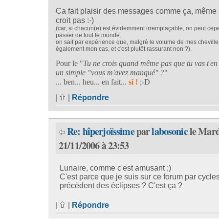
Ca fait plaisir des messages comme ça, même s
croit pas :-)
(car, si chacun(e) est évidemment irremplaçable, on peut cep
passer de tout le monde.
on sait par expérience que, malgré le volume de mes chevilles
également mon cas, et c'est plutôt rassurant non ?).
Pour le "
Tu ne crois quand même pas que tu vas t'en 
un simple "vous m'avez manqué" ?
"
... ben... heu... en fait...
si !
;-D
|
|
Répondre
Re: hîperjoïssime
par
labosonic
le Mard
21/11/2006 à 23:53
Lunaire, comme c'est amusant ;)
C'est parce que je suis sur ce forum par cycle
précèdent des éclipses ? C'est ça ?
|
|
Répondre