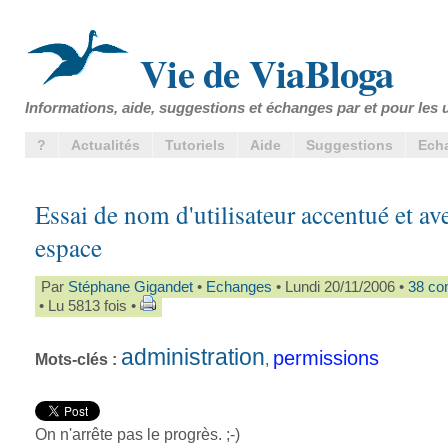
Vie de ViaBloga
Informations, aide, suggestions et échanges par et pour les u
?
Actualités
Tutoriels
Aide
Suggestions
Ech
Essai de nom d'utilisateur accentué et av
espace
Par
Stéphane Gigandet
•
Echanges
• Lundi 20/11/2006 •
38 co
• Lu 5813 fois •
administration
permissions
Mots-clés :
,
On n'arrête pas le progrès. ;-)