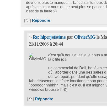
devrions plus te manquer... Tant pis si tu nous d
après cela car nous on ne peut plus se passer de
c'est de ta faute ;-)
|
|
Répondre
Re: hîperjoïssime
par
OlivierMG
le Ma
21/11/2006 à 20:44
c'est qu'à nous aussi elle nous a
la p'tite jo !
un commercial de Dell, botté en cr
dû l'aborder dans une des salles d'
de l'aéroport, pendant qu'elle essa
laborieusement de faire fonctionner son portabl
"oooooohhhhhhh, mais c'est qu'il est mignon v
windows brousse ! ;-)))
|
|
Répondre