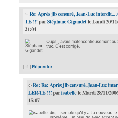
Re: Après jlb censuré, Jean-Luc interdit...
TE !!!
par
Stéphane Gigandet
le Lundi 20/11
21:04
Oups, j'avais malencontreusement oub
truc. C'est corrigé.
|
|
Répondre
Re: Re: Après jlb censuré, Jean-Luc interd
LER-TE !!!
par
isabelle
le Mardi 28/11/2006
15:07
dis, il semble qu'il y ait à nouveau 
problème : un pseudo avec accent n