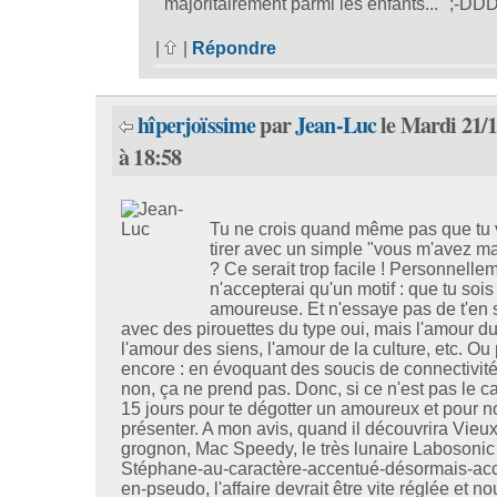
majoritairement parmi les enfants..." ;-DD
|
|
Répondre
hîperjoïssime
par
Jean-Luc
le Mardi 21/
à 18:58
Tu ne crois quand même pas que tu 
tirer avec un simple "vous m'avez 
? Ce serait trop facile ! Personnellem
n'accepterai qu'un motif : que tu sois
amoureuse. Et n'essaye pas de t'en s
avec des pirouettes du type oui, mais l'amour du 
l'amour des siens, l'amour de la culture, etc. Ou 
encore : en évoquant des soucis de connectivité
non, ça ne prend pas. Donc, si ce n'est pas le ca
15 jours pour te dégotter un amoureux et pour n
présenter. A mon avis, quand il découvrira Vieu
grognon, Mac Speedy, le très lunaire Labosonic
Stéphane-au-caractère-accentué-désormais-ac
en-pseudo, l'affaire devrait être vite réglée et n