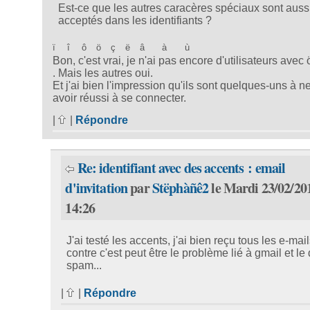
Est-ce que les autres caracères spéciaux sont auss
acceptés dans les identifiants ?
ï
î
ô
ö
ç
ë
â
à
ù
Bon, c'est vrai, je n'ai pas encore d'utilisateurs avec 
. Mais les autres oui.
Et j'ai bien l'impression qu'ils sont quelques-uns à n
avoir réussi à se connecter.
|
|
Répondre
Re: identifiant avec des accents : email
d'invitation
par
Stëphàñê2
le Mardi 23/02/20
14:26
J'ai testé les accents, j'ai bien reçu tous les e-mai
contre c'est peut être le problème lié à gmail et le
spam...
|
|
Répondre