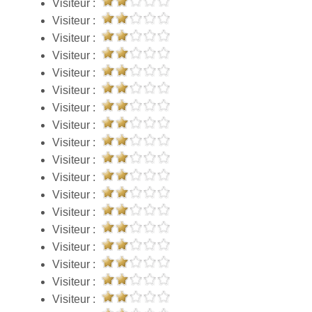
Visiteur :
Visiteur :
Visiteur :
Visiteur :
Visiteur :
Visiteur :
Visiteur :
Visiteur :
Visiteur :
Visiteur :
Visiteur :
Visiteur :
Visiteur :
Visiteur :
Visiteur :
Visiteur :
Visiteur :
Visiteur :