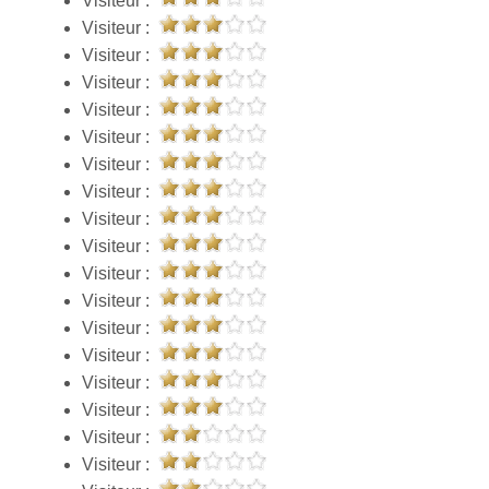
Visiteur :
Visiteur :
Visiteur :
Visiteur :
Visiteur :
Visiteur :
Visiteur :
Visiteur :
Visiteur :
Visiteur :
Visiteur :
Visiteur :
Visiteur :
Visiteur :
Visiteur :
Visiteur :
Visiteur :
Visiteur :