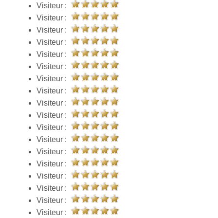
Visiteur :
Visiteur :
Visiteur :
Visiteur :
Visiteur :
Visiteur :
Visiteur :
Visiteur :
Visiteur :
Visiteur :
Visiteur :
Visiteur :
Visiteur :
Visiteur :
Visiteur :
Visiteur :
Visiteur :
Visiteur :