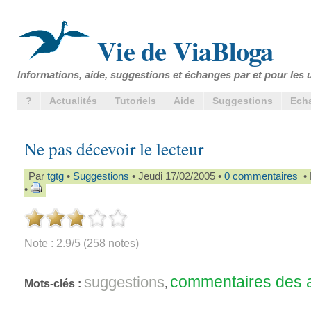
Vie de ViaBloga
Informations, aide, suggestions et échanges par et pour les u
?
Actualités
Tutoriels
Aide
Suggestions
Ech
Ne pas décevoir le lecteur
Par
tgtg
•
Suggestions
• Jeudi 17/02/2005 •
0 commentaires
• 
•
Note : 2.9/5 (258 notes)
commentaires des a
suggestions
Mots-clés :
,