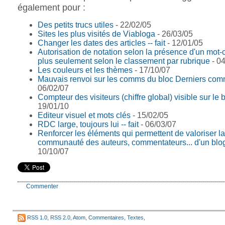
également pour :
Des petits trucs utiles
- 22/02/05
Sites les plus visités de Viabloga
- 26/03/05
Changer les dates des articles -- fait
- 12/01/05
Autorisation de notation selon la présence d'un mot-c
plus seulement selon le classement par rubrique
- 04
Les couleurs et les thèmes
- 17/10/07
Mauvais renvoi sur les comms du bloc Derniers com
06/02/07
Compteur des visiteurs (chiffre global) visible sur le 
19/01/10
Editeur visuel et mots clés
- 15/02/05
RDC large, toujours lui -- fait
- 06/03/07
Renforcer les éléments qui permettent de valoriser la
communauté des auteurs, commentateurs... d'un blo
10/10/07
Commenter
RSS 1.0
,
RSS 2.0
,
Atom
,
Commentaires
,
Textes
,