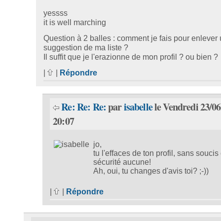
yessss
it is well marching
Question à 2 balles : comment je fais pour enlever
suggestion de ma liste ?
Il suffit que je l'erazionne de mon profil ? ou bien ?
|
|
Répondre
Re: Re: Re:
par
isabelle
le Vendredi 23/06
20:07
jo,
tu l'effaces de ton profil, sans soucis
sécurité aucune!
Ah, oui, tu changes d'avis toi? ;-))
|
|
Répondre