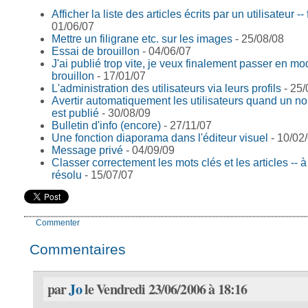
Afficher la liste des articles écrits par un utilisateur -- 
01/06/07
Mettre un filigrane etc. sur les images
- 25/08/08
Essai de brouillon
- 04/06/07
J'ai publié trop vite, je veux finalement passer en m
brouillon
- 17/01/07
L'administration des utilisateurs via leurs profils
- 25/
Avertir automatiquement les utilisateurs quand un nou
est publié
- 30/08/09
Bulletin d'info (encore)
- 27/11/07
Une fonction diaporama dans l'éditeur visuel
- 10/02
Message privé
- 04/09/09
Classer correctement les mots clés et les articles -- à
résolu
- 15/07/07
Commenter
Commentaires
par
Jo
le Vendredi 23/06/2006 à 18:16