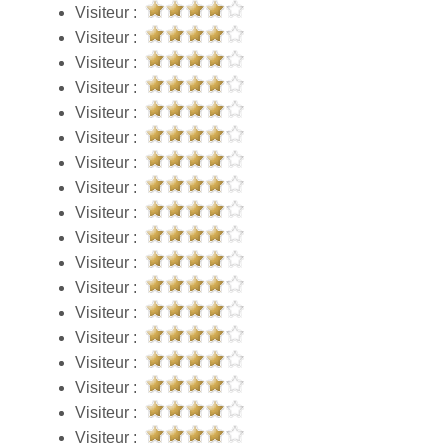
Visiteur :
Visiteur :
Visiteur :
Visiteur :
Visiteur :
Visiteur :
Visiteur :
Visiteur :
Visiteur :
Visiteur :
Visiteur :
Visiteur :
Visiteur :
Visiteur :
Visiteur :
Visiteur :
Visiteur :
Visiteur :