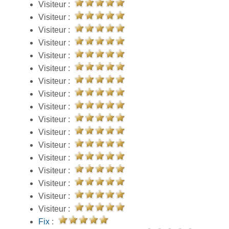
Visiteur :
Visiteur :
Visiteur :
Visiteur :
Visiteur :
Visiteur :
Visiteur :
Visiteur :
Visiteur :
Visiteur :
Visiteur :
Visiteur :
Visiteur :
Visiteur :
Visiteur :
Visiteur :
Visiteur :
Fix
: