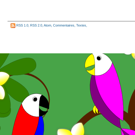
RSS 1.0
,
RSS 2.0
,
Atom
,
Commentaires
,
Textes
,