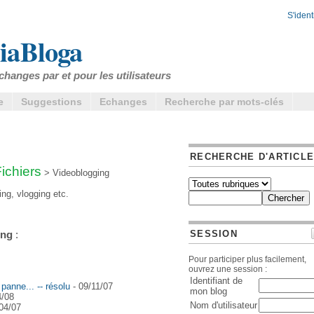
S'identi
iaBloga
changes par et pour les utilisateurs
e
Suggestions
Echanges
Recherche par mots-clés
RECHERCHE D'ARTICL
ichiers
> Videoblogging
ng, vlogging etc.
SESSION
ing
:
Pour participer plus facilement,
ouvrez une session :
Identifiant de
 panne... -- résolu
- 09/11/07
mon blog
4/08
Nom d'utilisateur
04/07