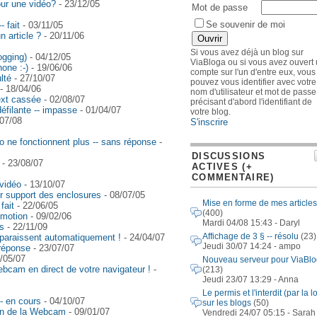
ur une vidéo?
- 23/12/05
Mot de passe
Se souvenir de moi
 fait
- 03/11/05
 article ?
- 20/11/06
Si vous avez déjà un blog sur
ogging)
- 04/12/05
ViaBloga ou si vous avez ouvert
one :-)
- 19/06/06
compte sur l'un d'entre eux, vous
lté
- 27/10/07
pouvez vous identifier avec votre
- 18/04/06
nom d'utilisateur et mot de passe
text cassée
- 02/08/07
précisant d'abord l'identifiant de
éfilante -- impasse
- 01/04/07
votre blog.
07/08
S'inscrire
o ne fonctionnent plus -- sans réponse
-
DISCUSSIONS
- 23/08/07
ACTIVES (+
COMMENTAIRE)
 vidéo
- 13/10/07
ur support des enclosures
- 08/07/05
Mise en forme de mes articles
fait
- 22/06/05
(400)
ymotion
- 09/02/06
Mardi 04/08 15:43 - Daryl
s
- 22/11/09
Affichage de 3 § -- résolu
(23)
pparaissent automatiquement !
- 24/04/07
Jeudi 30/07 14:24 - ampo
 réponse
- 23/07/07
/05/07
Nouveau serveur pour ViaBl
ebcam en direct de votre navigateur !
-
(213)
Jeudi 23/07 13:29 - Anna
Le permis et l'interdit (par la lo
-- en cours
- 04/10/07
sur les blogs
(50)
tion de la Webcam
- 09/01/07
Vendredi 24/07 05:15 - Sarah