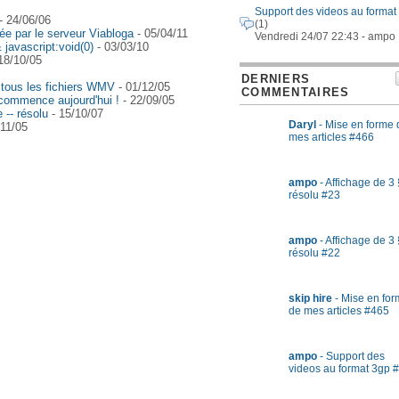
Support des videos au format
- 24/06/06
(1)
ée par le serveur Viabloga
- 05/04/11
Vendredi 24/07 22:43 - ampo
& javascript:void(0)
- 03/03/10
18/10/05
DERNIERS
 tous les fichiers WMV
- 01/12/05
COMMENTAIRES
 commence aujourd'hui !
- 22/09/05
 -- résolu
- 15/10/07
Daryl
- Mise en forme 
/11/05
mes articles #466
ampo
- Affichage de 3 
résolu #23
ampo
- Affichage de 3 
résolu #22
skip hire
- Mise en fo
de mes articles #465
ampo
- Support des
videos au format 3gp 