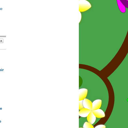
me
ir
de
e