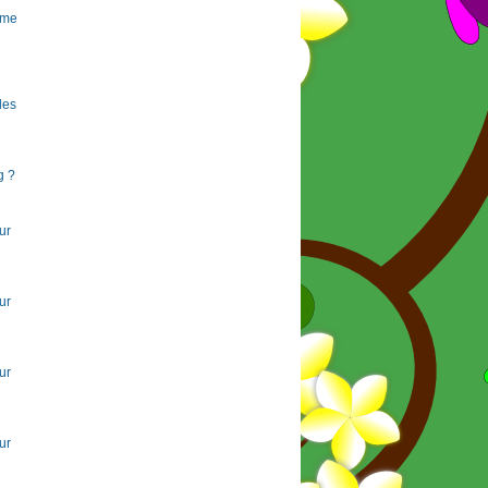
rme
 les
g ?
ur
ur
ur
ur