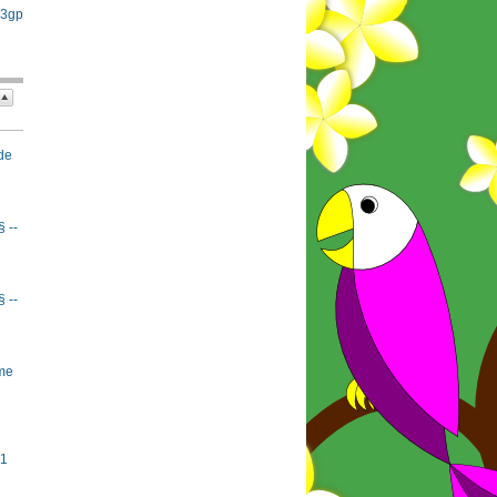
 3gp
de
§ --
§ --
rme
#1