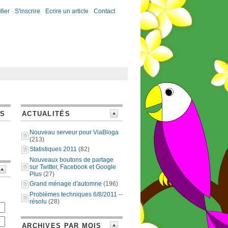
fier
-
S'inscrire
-
Ecrire un article
-
Contact
ES
ACTUALITÉS
Nouveau serveur pour ViaBloga
(213)
Statistiques 2011
(82)
Nouveaux boutons de partage
sur Twitter, Facebook et Google
Plus
(27)
Grand ménage d'automne
(196)
Problèmes techniques 6/8/2011 --
résolu
(28)
ARCHIVES PAR MOIS