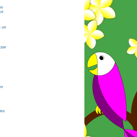
on
ux
: un
 par
en
 les