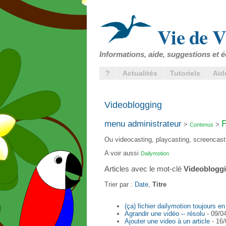
Vie de V
Informations, aide, suggestions et é
?
Actualités
Tutoriels
Aid
Videoblogging
F
menu administrateur
>
>
Contenus
Ou videocasting, playcasting, screencasti
A voir aussi
Dailymotion
Articles avec le mot-clé
Videoblogg
Trier par :
Date
,
Titre
(ça) fichier dailymotion toujours en
Agrandir une vidéo -- résolu
- 09/0
Ajouter une video à un article
- 16/