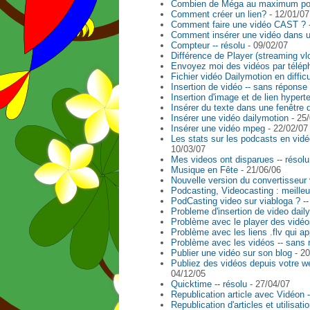
Combien de Méga au maximum po
Comment créer un lien?
- 12/01/07
Comment faire une vidéo CAST ? --
Comment insérer une vidéo dans un
Compteur -- résolu
- 09/02/07
Différence de Player (streaming vl
Envoyez moi des vidéos par téléph
Fichier vidéo Dailymotion en difficu
Insertion de vidéo -- sans réponse
Insertion d'image et de lien hyper
Insérer du texte dans une fenêtre d
Insérer une vidéo dailymotion
- 25/
Insérer une vidéo mpeg
- 22/02/07
Les stats sur les podcasts en vidé
10/03/07
Mes videos ont disparues -- résolu
Musique en Fête
- 21/06/06
Nouvelle version du convertisseur
Podcasting, Videocasting : meille
PodCasting video sur viabloga ? -- 
Probleme d'insertion de video dail
Problème avec le player des vidéo
Problème avec les liens .flv qui a
Problème avec les vidéos -- sans
Publier une vidéo sur son blog
- 20
Publiez des vidéos depuis votre w
04/12/05
Quicktime -- résolu
- 27/04/07
Republication article avec Vidéon 
Republication d'articles et utilisa