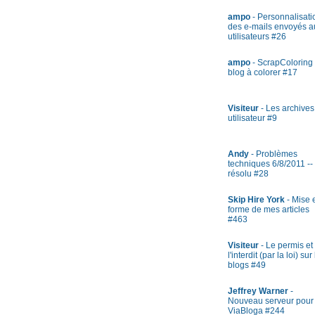
ampo
- Personnalisati
des e-mails envoyés a
utilisateurs #26
ampo
- ScrapColoring 
blog à colorer #17
Visiteur
- Les archives
utilisateur #9
Andy
- Problèmes
techniques 6/8/2011 --
résolu #28
Skip Hire York
- Mise 
forme de mes articles
#463
Visiteur
- Le permis et
l'interdit (par la loi) sur
blogs #49
Jeffrey Warner
-
Nouveau serveur pour
ViaBloga #244