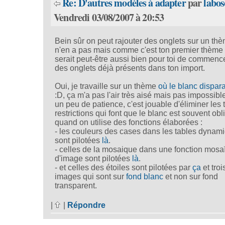
Re: D'autres modèles à adapter
par
labos
Vendredi 03/08/2007 à 20:53
Bein sûr on peut rajouter des onglets sur un th
n'en a pas mais comme c'est ton premier thème
serait peut-être aussi bien pour toi de commenc
des onglets déjà présents dans ton import.
Oui, je travaille sur un thème
où le blanc disparaî
:D, ça m'a pas l'air très aisé mais pas impossibl
un peu de patience, c'est jouable d'éliminer les t
restrictions qui font que le blanc est souvent obl
quand on utilise des fonctions élaborées :
- les couleurs des cases dans les tables dynam
sont pilotées
là
.
- celles de la mosaique dans une fonction mosa
d'image sont pilotées
là
.
- et celles des étoiles sont pilotées par
ça
et troi
images qui sont sur
fond blanc
et non sur fond
transparent.
|
|
Répondre