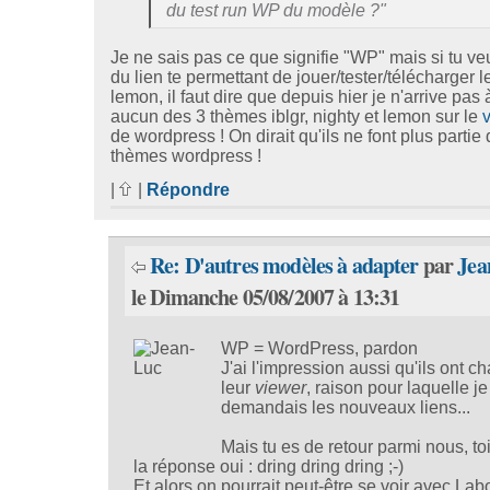
du test run WP du modèle ?"
Je ne sais pas ce que signifie "WP" mais si tu ve
du lien te permettant de jouer/tester/télécharger 
lemon, il faut dire que depuis hier je n'arrive pas 
aucun des 3 thèmes iblgr, nighty et lemon sur le
de wordpress ! On dirait qu'ils ne font plus partie
thèmes wordpress !
|
|
Répondre
Re: D'autres modèles à adapter
par
Jea
le Dimanche 05/08/2007 à 13:31
WP = WordPress, pardon
J'ai l'impression aussi qu'ils ont c
leur
viewer
, raison pour laquelle je
demandais les nouveaux liens...
Mais tu es de retour parmi nous, to
la réponse oui : dring dring dring ;-)
Et alors on pourrait peut-être se voir avec Lab