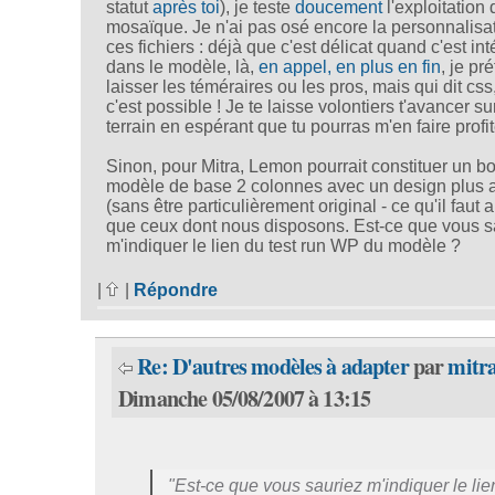
statut
après toi
), je teste
doucement
l'exploitation 
mosaïque. Je n'ai pas osé encore la personnalisa
ces fichiers : déjà que c'est délicat quand c'est in
dans le modèle, là,
en appel, en plus en fin
, je pr
laisser les téméraires ou les pros, mais qui dit css,
c'est possible ! Je te laisse volontiers t'avancer su
terrain en espérant que tu pourras m'en faire profit
Sinon, pour Mitra, Lemon pourrait constituer un b
modèle de base 2 colonnes avec un design plus a
(sans être particulièrement original - ce qu'il faut 
que ceux dont nous disposons. Est-ce que vous s
m'indiquer le lien du test run WP du modèle ?
|
|
Répondre
Re: D'autres modèles à adapter
par
mitr
Dimanche 05/08/2007 à 13:15
"Est-ce que vous sauriez m'indiquer le lie