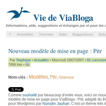
Vie de ViaBloga
Informations, aide, suggestions et échanges par et pour les u
?
Actualités
Tutoriels
Aide
Suggestions
Ech
Nouveau modèle de mise en page : Pitr
Par
Stephane
•
Actualités
• Mercredi 18/07/2007 •
65 comment
7456 fois •
Modèles
Pitr
Glamour
Mots-clés :
,
,
Comme
souhaité
par beaucoup d'entre vous, voici un nou
modèle de mise en page pour ViaBloga : Pitr, adapté du t
pour Wordpress par
Nurudin Jauhari
. C'est un thème très 