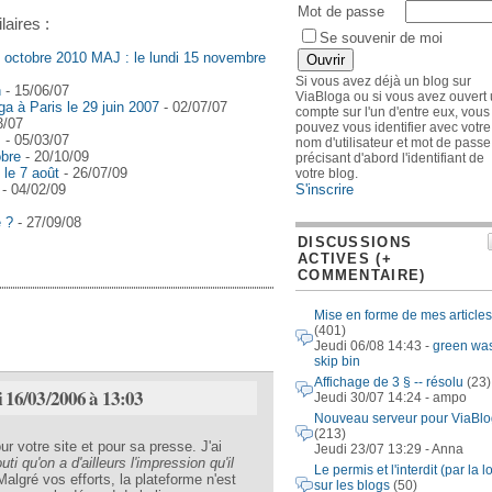
Mot de passe
laires :
Se souvenir de moi
8 octobre 2010 MAJ : le lundi 15 novembre
Si vous avez déjà un blog sur
n
- 15/06/07
ViaBloga ou si vous avez ouvert
a à Paris le 29 juin 2007
- 02/07/07
compte sur l'un d'entre eux, vous
3/07
pouvez vous identifier avec votre
s
- 05/03/07
nom d'utilisateur et mot de passe
obre
- 20/10/09
précisant d'abord l'identifiant de
 le 7 août
- 26/07/09
votre blog.
S'inscrire
- 04/02/09
 ?
- 27/09/08
DISCUSSIONS
ACTIVES (+
COMMENTAIRE)
Mise en forme de mes articles
(401)
Jeudi 06/08 14:43 -
green wa
skip bin
Affichage de 3 § -- résolu
(23)
i 16/03/2006 à 13:03
Jeudi 30/07 14:24 - ampo
Nouveau serveur pour ViaBl
(213)
r votre site et pour sa presse. J'ai
Jeudi 23/07 13:29 - Anna
ti qu'on a d'ailleurs l'impression qu'il
Le permis et l'interdit (par la lo
 Malgré vos efforts, la plateforme n'est
sur les blogs
(50)