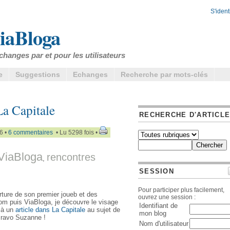
S'identi
iaBloga
changes par et pour les utilisateurs
e
Suggestions
Echanges
Recherche par mots-clés
La Capitale
RECHERCHE D'ARTICL
6 •
6 commentaires
• Lu 5298 fois •
 ViaBloga
rencontres
,
SESSION
Pour participer plus facilement,
rture de son premier joueb et des
ouvrez une session :
om puis ViaBloga, je découvre le visage
Identifiant de
e à un
article dans La Capitale
au sujet de
mon blog
 Bravo Suzanne !
Nom d'utilisateur