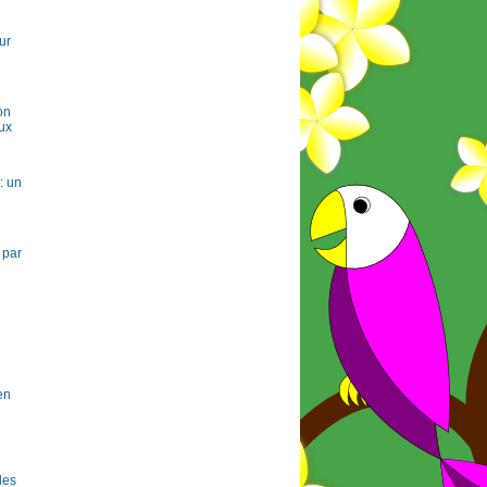
ur
on
ux
: un
 par
en
 les