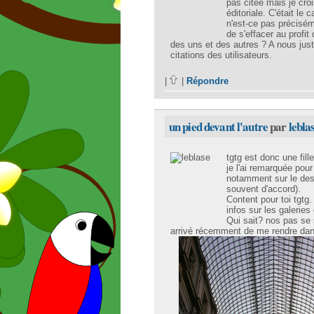
pas citée mais je cro
éditoriale. C'était le
n'est-ce pas précisém
de s'effacer au profit
des uns et des autres ? A nous ju
citations des utilisateurs.
|
|
Répondre
un pied devant l'autre
par
lebla
tgtg est donc une fill
je l'ai remarquée pou
notamment sur le desi
souvent d'accord).
Content pour toi tgtg.
infos sur les galeries
Qui sait? nos pas se s
arrivé récemment de me rendre dans