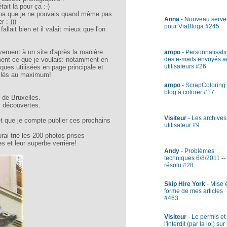
ait là pour ça :-)
ympa que je ne pouvais quand même pas
Anna
- Nouveau serve
r :-)))
pour ViaBloga #245
fallait bien et il valait mieux que l'on
vement à un site d'après la manière
ampo
- Personnalisati
ment ce que je voulais: notamment en
des e-mails envoyés a
utilisateurs #26
iques utilisées en page principale et
-clés au maximum!
ampo
- ScrapColoring 
blog à colorer #17
 de Bruxelles.
s découvertes.
Visiteur
- Les archives
et que je compte publier ces prochains
utilisateur #9
urai trié les 200 photos prises
s et leur superbe verrière!
Andy
- Problèmes
techniques 6/8/2011 --
résolu #28
Skip Hire York
- Mise 
forme de mes articles
#463
Visiteur
- Le permis et
l'interdit (par la loi) sur