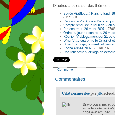
D'autres articles sur des thèmes simi
Soirée ViaBloga à Paris le lundi 1
- 11/10/10
Rencontre ViaBloga à Paris en jui
Compte rendu de la réunion Viablog
Rencontre du 26 mars 2007
- 27/0
Ordre du jour rencontre du 26 mar
Réunion Viabloga mercredi 21 oct
Dîner ViaBloga entre le 27 juillet et
Dîner ViaBloga, le mardi 24 février
Bonne Année 2009 !
- 01/01/09
Une rencontre ViaBloga en octobre
Commenter
Commentaires
Citation méritée
par
jlb
le Jeud
Bravo Suzanne, et pou
aimé le
Tellement abou
sagit d'un réel site
...