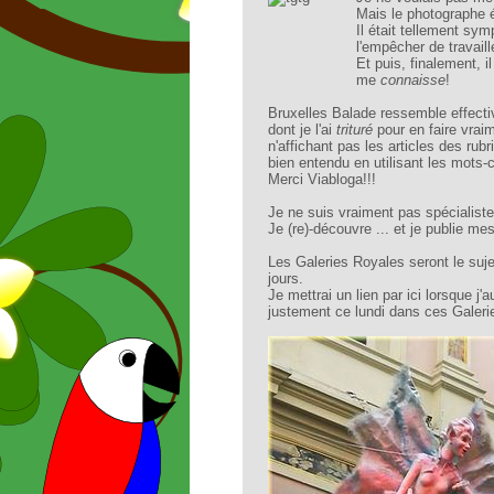
Mais le photographe ét
Il était tellement s
l'empêcher de travaille
Et puis, finalement, il 
me
connaisse
!
Bruxelles Balade ressemble effecti
dont je l'ai
trituré
pour en faire vrai
n'affichant pas les articles des rubr
bien entendu en utilisant les mots
Merci Viabloga!!!
Je ne suis vraiment pas spécialiste
Je (re)-découvre ... et je publie me
Les Galeries Royales seront le suj
jours.
Je mettrai un lien par ici lorsque j'a
justement ce lundi dans ces Galerie