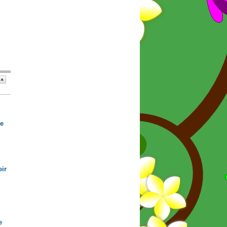
de
ir
e