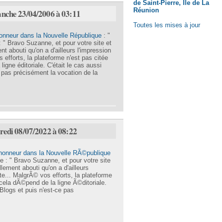
de Saint-Pierre, Ile de La
Réunion
anche 23/04/2006 à 03:11
Toutes les mises à jour
honneur dans la Nouvelle République
: "
 " Bravo Suzanne, et pour votre site et
nt abouti qu'on a d'ailleurs l'impression
os efforts, la plateforme n'est pas citée
igne éditoriale. C'était le cas aussi
 pas précisément la vocation de la
dredi 08/07/2022 à 08:22
'honneur dans la Nouvelle RÃ©publique
e : " Bravo Suzanne, et pour votre site
lement abouti qu'on a d'ailleurs
ite... MalgrÃ© vos efforts, la plateforme
cela dÃ©pend de la ligne Ã©ditoriale.
Blogs et puis n'est-ce pas