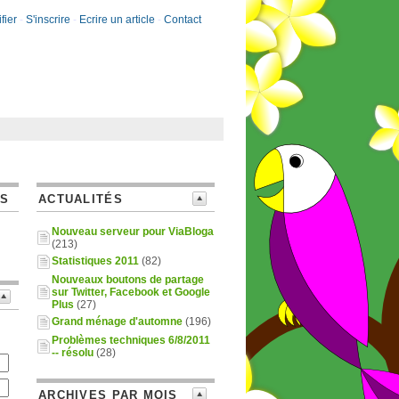
fier
-
S'inscrire
-
Ecrire un article
-
Contact
ES
ACTUALITÉS
Nouveau serveur pour ViaBloga
(213)
Statistiques 2011
(82)
Nouveaux boutons de partage
sur Twitter, Facebook et Google
Plus
(27)
Grand ménage d'automne
(196)
Problèmes techniques 6/8/2011
-- résolu
(28)
ARCHIVES PAR MOIS