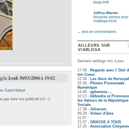
blogs #49
Jeffrey Warner
-
Nouveau serveur pour
ViaBloga #244
→ plus de commentaires
AILLEURS SUR
VIABLOGA
Derniers weblogs mis à jour :
17:09 -
Regarde avec l' Oeil 
ton Coeur
tg
le Jeudi 30/03/2006 à 19:02
22:30 -
Les Amis de Kervoyal
15:58 -
Photos Promenade
Numérique
es Saint-Hubert
14:49 -
aphanese....
10:13 -
Défendre et Promouvo
i pas faire ma publicité ici! :-)
les Valeurs de la République
Sociale
17:38 -
Juliacum
09:29 -
Voleur d'âme
11:07 -
21:07 -
GRASSE A TOUS
17:25 -
Association Citoyenn