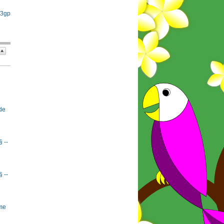
 3gp
de
§ --
§ --
rme