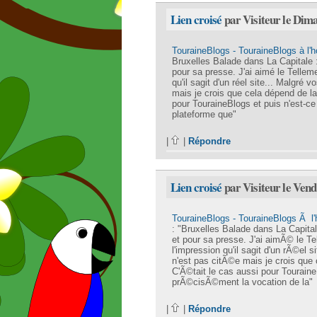
Lien croisé
par Visiteur le Dim
TouraineBlogs - TouraineBlogs à l'
Bruxelles Balade dans La Capitale :
pour sa presse. J'ai aimé le Telleme
qu'il sagit d'un réel site... Malgré v
mais je crois que cela dépend de la l
pour TouraineBlogs et puis n'est-ce
plateforme que"
|
|
Répondre
Lien croisé
par Visiteur le Ven
TouraineBlogs - TouraineBlogs Ã l
: "Bruxelles Balade dans La Capital
et pour sa presse. J'ai aimÃ© le Tel
l'impression qu'il sagit d'un rÃ©el s
n'est pas citÃ©e mais je crois que 
C'Ã©tait le cas aussi pour Touraine
prÃ©cisÃ©ment la vocation de la"
|
|
Répondre