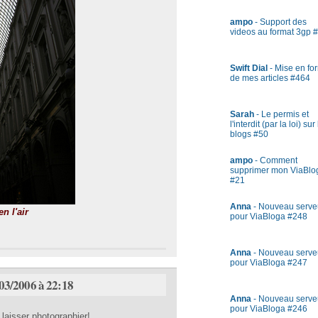
ampo
- Support des
videos au format 3gp 
Swift Dial
- Mise en fo
de mes articles #464
Sarah
- Le permis et
l'interdit (par la loi) sur
blogs #50
ampo
- Comment
supprimer mon ViaBlo
#21
Anna
- Nouveau serve
n l'air
pour ViaBloga #248
Anna
- Nouveau serve
pour ViaBloga #247
/03/2006 à 22:18
Anna
- Nouveau serve
pour ViaBloga #246
laisser photographier!