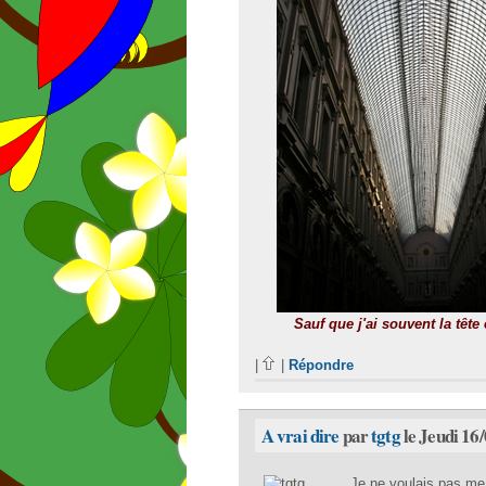
Sauf que j'ai souvent la tête e
|
|
Répondre
A vrai dire
par
tgtg
le Jeudi 16
Je ne voulais pas me 