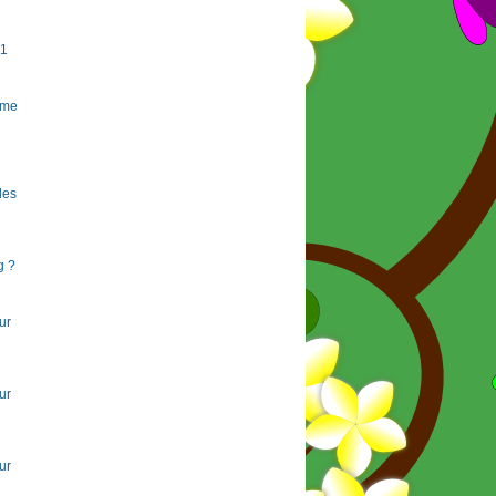
#1
rme
 les
g ?
ur
ur
ur