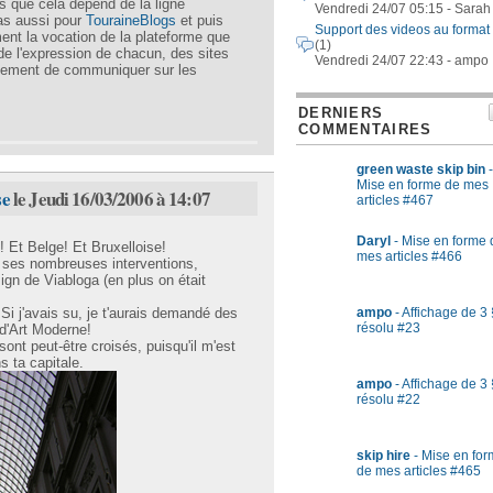
is que cela dépend de la ligne
Vendredi 24/07 05:15 - Sarah
 cas aussi pour
TouraineBlogs
et puis
Support des videos au format
ent la vocation de la plateforme que
(1)
 de l'expression de chacun, des sites
Vendredi 24/07 22:43 - ampo
stement de communiquer sur les
DERNIERS
COMMENTAIRES
green waste skip bin
-
Mise en forme de mes
se
le Jeudi 16/03/2006 à 14:07
articles #467
Daryl
- Mise en forme 
e! Et Belge! Et Bruxelloise!
mes articles #466
r ses nombreuses interventions,
gn de Viabloga (en plus on était
ampo
- Affichage de 3 
 Si j'avais su, je t'aurais demandé des
résolu #23
 d'Art Moderne!
ont peut-être croisés, puisqu'il m'est
 ta capitale.
ampo
- Affichage de 3 
résolu #22
skip hire
- Mise en fo
de mes articles #465