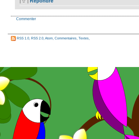
|
|
Répondre
Commenter
RSS 1.0
,
RSS 2.0
,
Atom
,
Commentaires
,
Textes
,