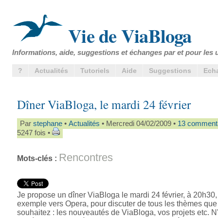
Vie de ViaBloga
Informations, aide, suggestions et échanges par et pour les u
?
Actualités
Tutoriels
Aide
Suggestions
Ech
Dîner ViaBloga, le mardi 24 février
Par
stephane
•
Actualités
• Mercredi 04/02/2009 •
13 comment
5247 fois •
Rencontres
Mots-clés :
Je propose un dîner ViaBloga le mardi 24 février, à 20h30,
exemple vers Opera, pour discuter de tous les thèmes que
souhaitez : les nouveautés de ViaBloga, vos projets etc. N