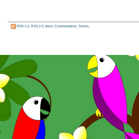
RSS 1.0
,
RSS 2.0
,
Atom
,
Commentaires
,
Textes
,