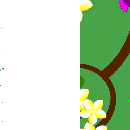
#1
rme
 les
g ?
ur
ur
ur