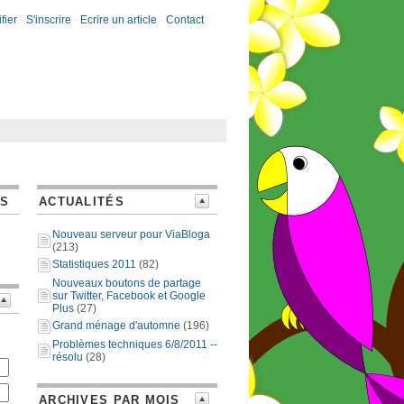
fier
-
S'inscrire
-
Ecrire un article
-
Contact
ES
ACTUALITÉS
Nouveau serveur pour ViaBloga
(213)
Statistiques 2011
(82)
Nouveaux boutons de partage
sur Twitter, Facebook et Google
Plus
(27)
Grand ménage d'automne
(196)
Problèmes techniques 6/8/2011 --
résolu
(28)
ARCHIVES PAR MOIS