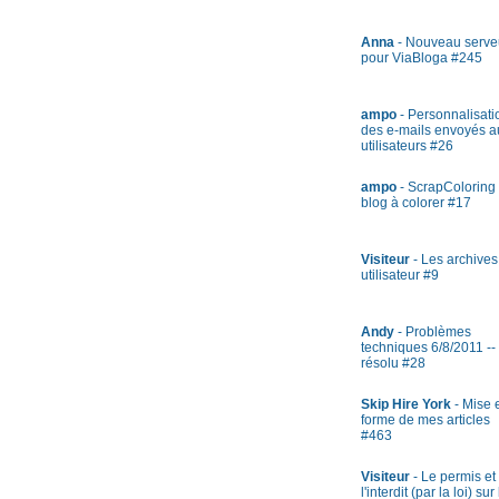
Anna
- Nouveau serve
pour ViaBloga #245
ampo
- Personnalisati
des e-mails envoyés a
utilisateurs #26
ampo
- ScrapColoring 
blog à colorer #17
Visiteur
- Les archives
utilisateur #9
Andy
- Problèmes
techniques 6/8/2011 --
résolu #28
Skip Hire York
- Mise 
forme de mes articles
#463
Visiteur
- Le permis et
l'interdit (par la loi) sur