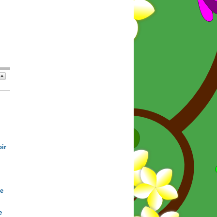
ir
de
e