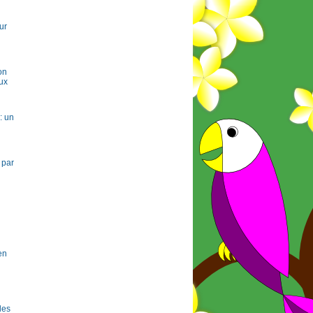
ur
on
ux
: un
 par
en
 les