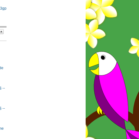
 3gp
de
§ --
§ --
rme