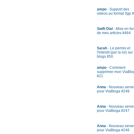
ampo
- Support des
videos au format 3gp 
Swift Dial
- Mise en fo
de mes articles #464
Sarah
- Le permis et
l'interdit (par la loi) sur
blogs #50
ampo
- Comment
supprimer mon ViaBlo
#21
Anna
- Nouveau serve
pour ViaBloga #248
Anna
- Nouveau serve
pour ViaBloga #247
Anna
- Nouveau serve
pour ViaBloga #246