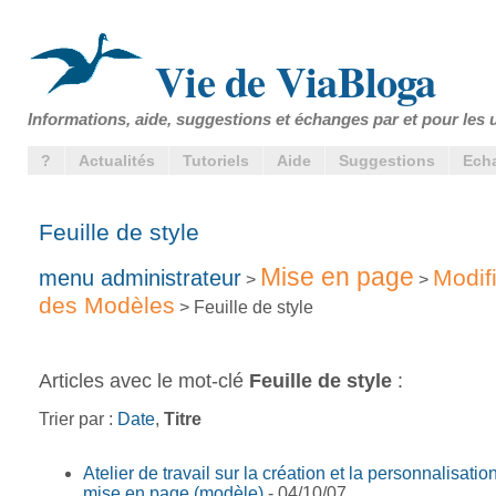
Vie de ViaBloga
Informations, aide, suggestions et échanges par et pour les u
?
Actualités
Tutoriels
Aide
Suggestions
Ech
Feuille de style
Mise en page
Modif
menu administrateur
>
>
des Modèles
> Feuille de style
Articles avec le mot-clé
Feuille de style
:
Trier par :
Date
,
Titre
Atelier de travail sur la création et la personnalisatio
mise en page (modèle)
- 04/10/07