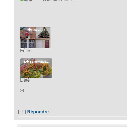
Fêtes
L'été
:-)
|
|
Répondre