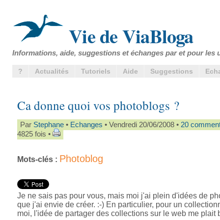
Vie de ViaBloga
Informations, aide, suggestions et échanges par et pour les u
?
Actualités
Tutoriels
Aide
Suggestions
Ech
Ca donne quoi vos photoblogs ?
Par
Stephane
•
Echanges
• Vendredi 20/06/2008 •
20 comment
4825 fois •
Photoblog
Mots-clés :
Je ne sais pas pour vous, mais moi j'ai plein d'idées de p
que j'ai envie de créer. :-) En particulier, pour un collectio
moi, l'idée de partager des collections sur le web me plait 