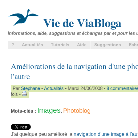
Vie de ViaBloga
Informations, aide, suggestions et échanges par et pour les u
?
Actualités
Tutoriels
Aide
Suggestions
Ech
Améliorations de la navigation d'une pho
l'autre
Par
Stephane
•
Actualités
• Mardi 24/06/2008 •
8 commentaire
fois •
Images
Photoblog
Mots-clés :
,
J'ai quelque peu amélioré la
navigation d'une image à l'au