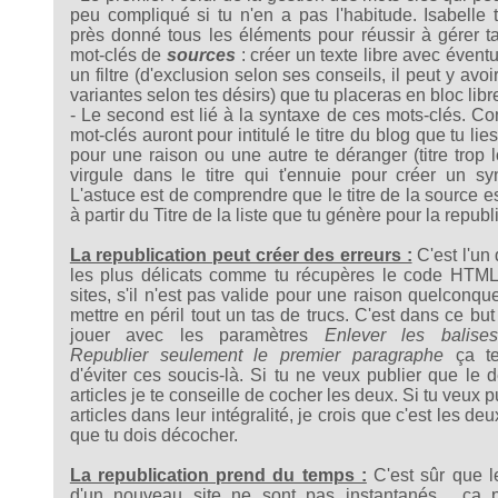
peu compliqué si tu n'en a pas l'habitude. Isabelle 
près donné tous les éléments pour réussir à gérer ta
mot-clés de
sources
: créer un texte libre avec évent
un filtre (d'exclusion selon ses conseils, il peut y avoi
variantes selon tes désirs) que tu placeras en bloc libr
- Le second est lié à la syntaxe de ces mots-clés. 
mot-clés auront pour intitulé le titre du blog que tu lie
pour une raison ou une autre te déranger (titre trop 
virgule dans le titre qui t'ennuie pour créer un s
L'astuce est de comprendre que le titre de la source e
à partir du Titre de la liste que tu génère pour la republ
La republication peut créer des erreurs :
C'est l'un 
les plus délicats comme tu récupères le code HTML
sites, s'il n'est pas valide pour une raison quelconqu
mettre en péril tout un tas de trucs. C'est dans ce but 
jouer avec les paramètres
Enlever les balis
Republier seulement le premier paragraphe
ça te
d'éviter ces soucis-là. Si tu ne veux publier que le 
articles je te conseille de cocher les deux. Si tu veux p
articles dans leur intégralité, je crois que c'est les de
que tu dois décocher.
La republication prend du temps :
C'est sûr que l
d'un nouveau site ne sont pas instantanés , ça p