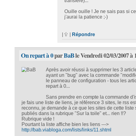
transféré)...
Ouille ouille ! Je ne sais pas si ce
j'aurai la patience ;-)
|
|
Répondre
On repart à 0
par
BaB
le Vendredi 02/03/2007 à 
Après avoir réussi à supprimer les 3 articl
ayant un "bug" avec la commande "modifie
le panneau de configuration - tous les arti
repart à 0...
Sans prendre en compte la commande d'is
je fais une liste de liens, je référence 3 sites, le rss es
reconnu, je demande à ce que les sites de cette liste 
publiés dans la rubrique "Sur la toile" et... rien !!?
Rubrique vide !
Pourtant la liste affiche bien les liens --->
http://bab.viabloga.com/lists/links/11.shtml