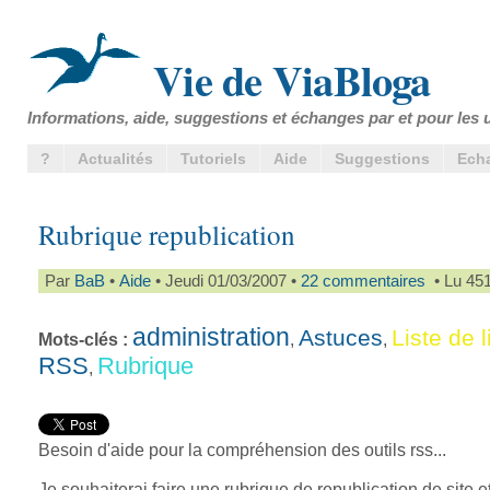
Vie de ViaBloga
Informations, aide, suggestions et échanges par et pour les u
?
Actualités
Tutoriels
Aide
Suggestions
Ech
Rubrique republication
Par
BaB
•
Aide
• Jeudi 01/03/2007 •
22 commentaires
• Lu 451
administration
Astuces
Liste de 
Mots-clés :
,
,
RSS
Rubrique
,
Besoin d'aide pour la compréhension des outils rss...
Je souhaiterai faire une rubrique de republication de site e