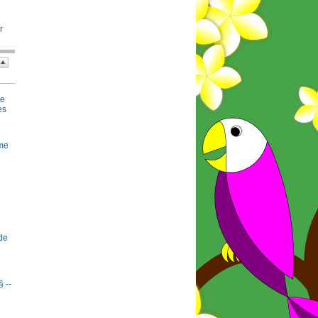
r
se
es
rme
de
§ --