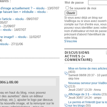
laires :
Mot de passe
i d'image actuellement ? -- résolu
- 13/07/07
Se souvenir de moi
 faisant lien + infobulle -- résolu
-
Si vous avez déjà un blog sur
l'article -- résolu
- 09/07/07
ViaBloga ou si vous avez ouvert
/05/07
compte sur l'un d'entre eux, vous
u
- 21/09/07
pouvez vous identifier avec votre
-- résolu
- 14/07/07
nom d'utilisateur et mot de passe
précisant d'abord l'identifiant de
e image!! -- résolu
- 11/02/07
votre blog.
06
S'inscrire
 résolu
- 27/11/06
DISCUSSIONS
ACTIVES (+
COMMENTAIRE)
Mise en forme de mes articles
(403)
Samedi 08/08 20:37 - 10 yard
skip hire
2006 à 08:00
Nouveau serveur pour ViaBl
(213)
Jeudi 23/07 13:29 - Anna
deau en haut du blog, vous pouvez
Affichage de 3 § -- résolu
(23)
er des aunettes" dans un éditeur
Jeudi 30/07 14:24 - ampo
shop, etc.), ajouter le logo par dessus
Le permis et l'interdit (par la lo
 la nouvelle image, et la renvoyer sur le
sur les blogs
(50)
e menu administrateur : mise en