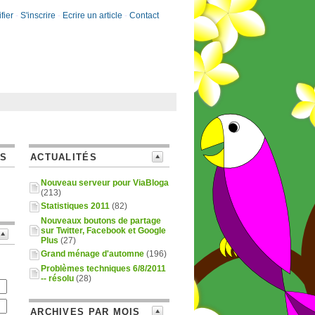
fier
-
S'inscrire
-
Ecrire un article
-
Contact
ES
ACTUALITÉS
Nouveau serveur pour ViaBloga
(213)
Statistiques 2011
(82)
Nouveaux boutons de partage
sur Twitter, Facebook et Google
Plus
(27)
Grand ménage d'automne
(196)
Problèmes techniques 6/8/2011
-- résolu
(28)
ARCHIVES PAR MOIS