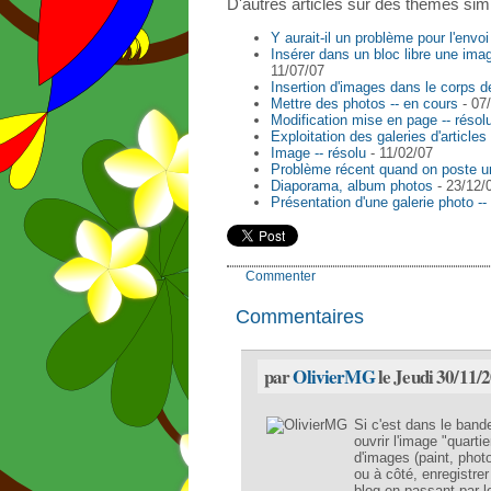
D'autres articles sur des thèmes simi
Y aurait-il un problème pour l'envo
Insérer dans un bloc libre une image
11/07/07
Insertion d'images dans le corps de 
Mettre des photos -- en cours
- 07
Modification mise en page -- résol
Exploitation des galeries d'articles 
Image -- résolu
- 11/02/07
Problème récent quand on poste un
Diaporama, album photos
- 23/12/
Présentation d'une galerie photo --
Commenter
Commentaires
par
OlivierMG
le Jeudi 30/11/
Si c'est dans le ban
ouvrir l'image "quarti
d'images (paint, photo
ou à côté, enregistrer
blog en passant par l