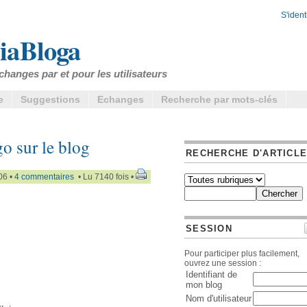
S'identi
iaBloga
changes par et pour les utilisateurs
e
Suggestions
Echanges
Recherche par mots-clés
o sur le blog
RECHERCHE D'ARTICL
06 •
4 commentaires
• Lu 7140 fois •
SESSION
Pour participer plus facilement,
ouvrez une session :
Identifiant de
mon blog
Nom d'utilisateur