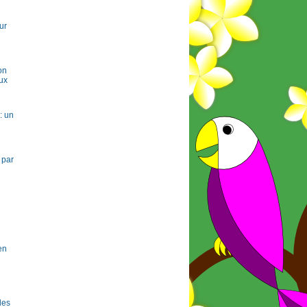
ur
on
ux
: un
 par
en
 les