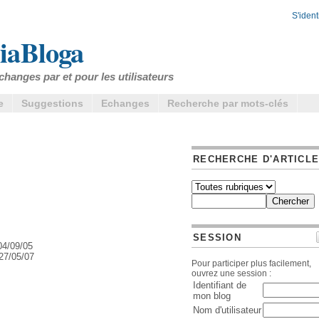
S'identi
iaBloga
changes par et pour les utilisateurs
e
Suggestions
Echanges
Recherche par mots-clés
RECHERCHE D'ARTICL
SESSION
04/09/05
27/05/07
Pour participer plus facilement,
ouvrez une session :
Identifiant de
mon blog
Nom d'utilisateur