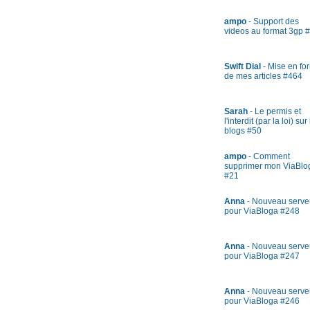
ampo
- Support des
videos au format 3gp 
Swift Dial
- Mise en fo
de mes articles #464
Sarah
- Le permis et
l'interdit (par la loi) sur
blogs #50
ampo
- Comment
supprimer mon ViaBlo
#21
Anna
- Nouveau serve
pour ViaBloga #248
Anna
- Nouveau serve
pour ViaBloga #247
Anna
- Nouveau serve
pour ViaBloga #246