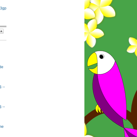
 3gp
de
§ --
§ --
rme