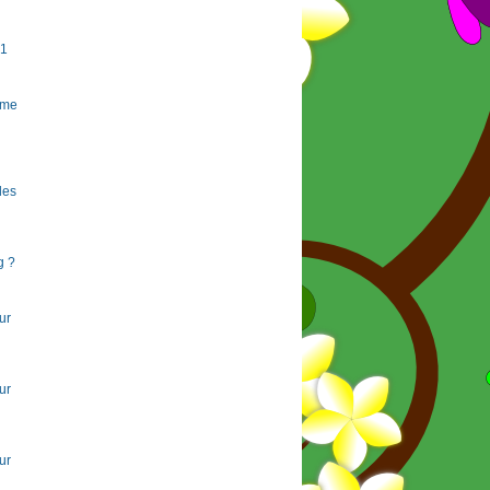
#1
rme
 les
g ?
ur
ur
ur