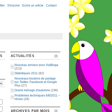
fier
-
S'inscrire
-
Ecrire un article
-
Contact
ES
ACTUALITÉS
Nouveau serveur pour ViaBloga
(213)
Statistiques 2011
(82)
Nouveaux boutons de partage
sur Twitter, Facebook et Google
Plus
(27)
Grand ménage d'automne
(196)
Problèmes techniques 6/8/2011 --
résolu
(28)
ARCHIVES PAR MOIS