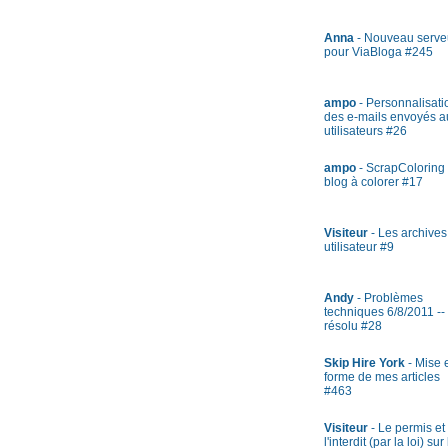
Anna
- Nouveau serve
pour ViaBloga #245
ampo
- Personnalisati
des e-mails envoyés a
utilisateurs #26
ampo
- ScrapColoring 
blog à colorer #17
Visiteur
- Les archives
utilisateur #9
Andy
- Problèmes
techniques 6/8/2011 --
résolu #28
Skip Hire York
- Mise 
forme de mes articles
#463
Visiteur
- Le permis et
l'interdit (par la loi) sur