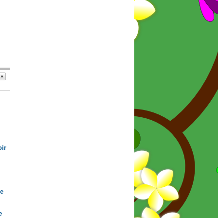
ir
de
e