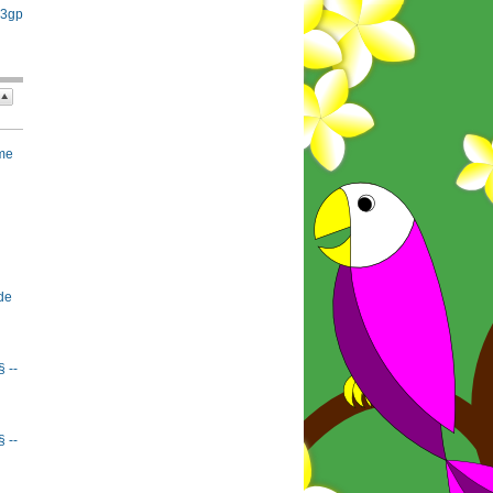
 3gp
rme
de
§ --
§ --