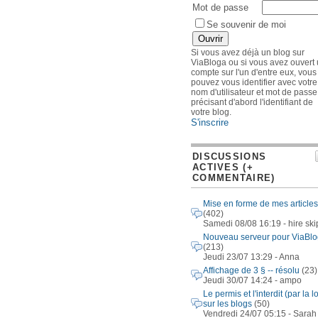
Mot de passe
Se souvenir de moi
Si vous avez déjà un blog sur
ViaBloga ou si vous avez ouvert
compte sur l'un d'entre eux, vous
pouvez vous identifier avec votre
nom d'utilisateur et mot de passe
précisant d'abord l'identifiant de
votre blog.
S'inscrire
DISCUSSIONS
ACTIVES (+
COMMENTAIRE)
Mise en forme de mes articles
(402)
Samedi 08/08 16:19 - hire ski
Nouveau serveur pour ViaBl
(213)
Jeudi 23/07 13:29 - Anna
Affichage de 3 § -- résolu
(23)
Jeudi 30/07 14:24 - ampo
Le permis et l'interdit (par la lo
sur les blogs
(50)
Vendredi 24/07 05:15 - Sarah