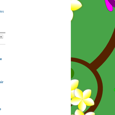
 les
de
ir
e