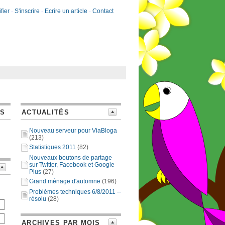
fier
-
S'inscrire
-
Ecrire un article
-
Contact
ES
ACTUALITÉS
Nouveau serveur pour ViaBloga
(213)
Statistiques 2011
(82)
Nouveaux boutons de partage
sur Twitter, Facebook et Google
Plus
(27)
Grand ménage d'automne
(196)
Problèmes techniques 6/8/2011 --
résolu
(28)
ARCHIVES PAR MOIS