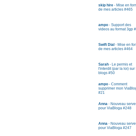
skip hire
- Mise en fo
de mes articles #465
ampo
- Support des
videos au format 3gp 
Swift Dial
- Mise en fo
de mes articles #464
Sarah
- Le permis et
l'interdit (par la loi) sur
blogs #50
ampo
- Comment
supprimer mon ViaBlo
#21
Anna
- Nouveau serve
pour ViaBloga #248
Anna
- Nouveau serve
pour ViaBloga #247