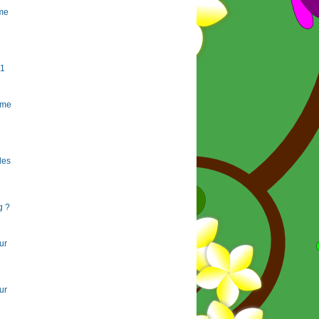
rme
#1
rme
 les
g ?
ur
ur