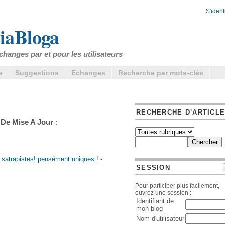
S'identi
iaBloga
changes par et pour les utilisateurs
e
Suggestions
Echanges
Recherche par mots-clés
RECHERCHE D'ARTICL
n De Mise A Jour
:
! satrapistes! pensément uniques !
-
SESSION
Pour participer plus facilement,
ouvrez une session :
Identifiant de
mon blog
Nom d'utilisateur