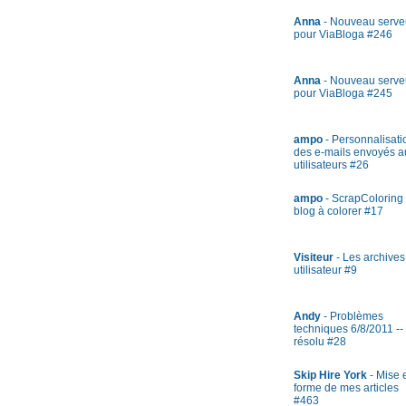
Anna
- Nouveau serve
pour ViaBloga #246
Anna
- Nouveau serve
pour ViaBloga #245
ampo
- Personnalisati
des e-mails envoyés a
utilisateurs #26
ampo
- ScrapColoring 
blog à colorer #17
Visiteur
- Les archives
utilisateur #9
Andy
- Problèmes
techniques 6/8/2011 --
résolu #28
Skip Hire York
- Mise 
forme de mes articles
#463