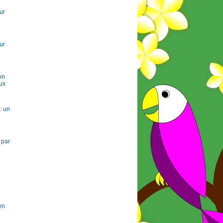
ur
ur
on
ux
: un
 par
en