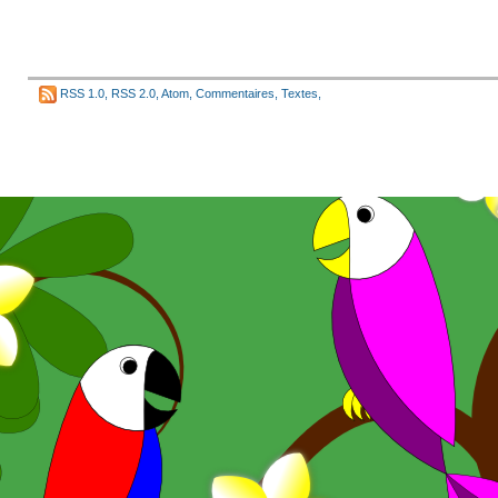
RSS 1.0
,
RSS 2.0
,
Atom
,
Commentaires
,
Textes
,