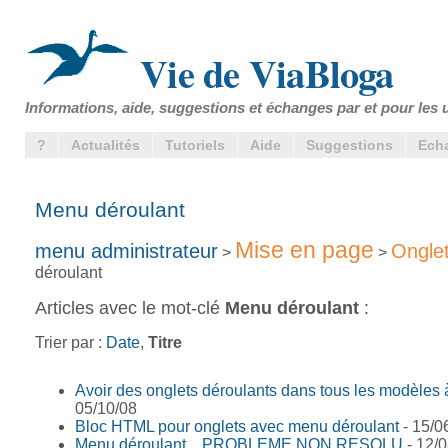
Vie de ViaBloga
Informations, aide, suggestions et échanges par et pour les u
?
Actualités
Tutoriels
Aide
Suggestions
Ech
Menu déroulant
Mise en page
menu administrateur
Ongle
>
>
déroulant
Articles avec le mot-clé
Menu déroulant
:
Trier par :
Date
,
Titre
Avoir des onglets déroulants dans tous les modèles 
05/10/08
Bloc HTML pour onglets avec menu déroulant
- 15/0
Menu déroulant... PROBLEME NON RESOLU
- 12/0