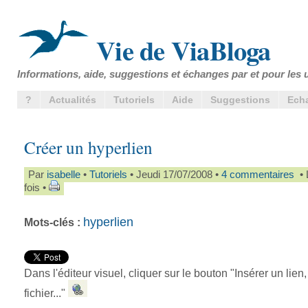
Vie de ViaBloga
Informations, aide, suggestions et échanges par et pour les u
?
Actualités
Tutoriels
Aide
Suggestions
Ech
Créer un hyperlien
Par
isabelle
•
Tutoriels
• Jeudi 17/07/2008 •
4 commentaires
• 
fois •
hyperlien
Mots-clés :
Dans l'éditeur visuel, cliquer sur le bouton "Insérer un lien
fichier..."