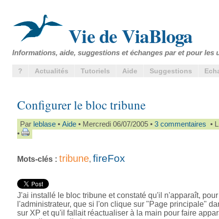
Vie de ViaBloga
Informations, aide, suggestions et échanges par et pour les u
?
Actualités
Tutoriels
Aide
Suggestions
Ech
Configurer le bloc tribune
Par
leblase
•
Aide
• Mercredi 06/07/2005 •
3 commentaires
• L
•
fireFox
tribune
Mots-clés :
,
J'ai installé le bloc tribune et constaté qu'il n'apparaît, pour
l'administrateur, que si l'on clique sur "Page principale" da
sur XP et qu'il fallait réactualiser à la main pour faire appar