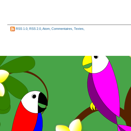
RSS 1.0
,
RSS 2.0
,
Atom
,
Commentaires
,
Textes
,