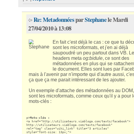
Re: Metadonnées
par
Stephane
le Mardi
27/04/2010 à 13:08
En fait c'est déjà le cas : ce que tu déc
sont les microformats, et j'en ai déjà
saupoudré un peu partout dans VB. L
headers meta
og:bidule
, ce sont des
métadonnées en plus qui se rattachent
le document. Elles sont lues par Face
mais à l'avenir par n'importe qui d'autre aussi, c'e
ça que ça me parait intéressant de les ajouter.
Un exemple d'attache des métadonnées au DOM,
sont les microformats, comme ceux qu'il y a pour 
mots-clés :
p>
Mots-clés :
<a href="http://utilisateurs.viabloga.com/texts/facebook">

http://utilisateurs.viabloga.com/texts/facebook"

rel="tag" class="wiki_link" title="3 articles"

style="font-size: 13px;">
