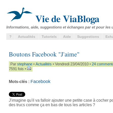
Vie de ViaBloga
Informations, aide, suggestions et échanges par et pour les u
?
Actualités
Tutoriels
Aide
Suggestions
Ech
Boutons Facebook "J'aime"
Par
stephane
•
Actualités
• Vendredi 23/04/2010 •
24 commenta
7591 fois •
Facebook
Mots-clés :
J'imagine qu'il va falloir ajouter une petite case à cocher p
des trucs comme ça en bas de tous les articles ?