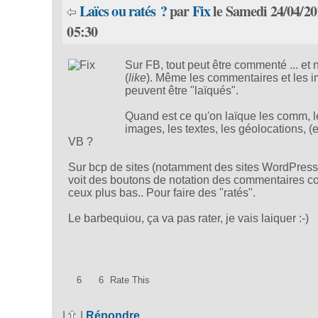
Laïcs ou ratés ?
par
Fix
le Samedi 24/04/20
05:30
Sur FB, tout peut être commenté ... et 
(
like
). Même les commentaires et les 
peuvent être "laïqués".
Quand est ce qu'on laïque les comm, l
images, les textes, les géolocations, (e
VB ?
Sur bcp de sites (notamment des sites WordPress
voit des boutons de notation des commentaires 
ceux plus bas.. Pour faire des "ratés".
Le barbequiou, ça va pas rater, je vais laiquer :-)
6
6
Rate This
|
|
Répondre