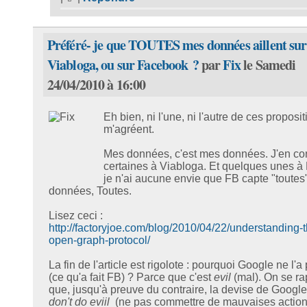
Préféré- je que TOUTES mes données aillent sur
Viabloga, ou sur Facebook ?
par
Fix
le Samedi
24/04/2010 à 16:00
Eh bien, ni l'une, ni l'autre de ces proposi
m'agréent.
Mes données, c'est mes données. J'en co
certaines à Viabloga. Et quelques unes à 
je n'ai aucune envie que FB capte "toute
données, Toutes.
Lisez ceci :
http://factoryjoe.com/blog/2010/04/22/understanding-t
open-graph-protocol/
La fin de l'article est rigolote : pourquoi Google ne l'a 
(ce qu'a fait FB) ? Parce que c'est
evil
(mal). On se ra
que, jusqu'à preuve du contraire, la devise de Google
don't do eviil
(ne pas commettre de mauvaises action