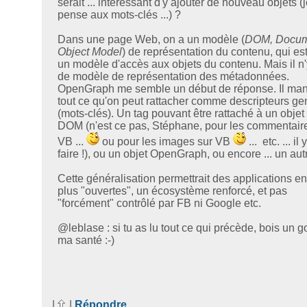
serait ... intéressant d'y ajouter de nouveau objets (j
pense aux mots-clés ...) ?
Dans une page Web, on a un modèle (
DOM, Docum
Object Model
) de représentation du contenu, qui es
un modèle d'accès aux objets du contenu. Mais il n'
de modèle de représentation des métadonnées.
OpenGraph me semble un début de réponse. Il ma
tout ce qu'on peut rattacher comme descripteurs ge
(mots-clés). Un tag pouvant être rattaché à un objet
DOM (n'est ce pas, Stéphane, pour les commentair
VB ...
ou pour les images sur VB
... etc. ... il 
faire !), ou un objet OpenGraph, ou encore ... un aut
Cette généralisation permettrait des applications e
plus "ouvertes", un écosystème renforcé, et pas
"forcément" contrôlé par FB ni Google etc.
@leblase : si tu as lu tout ce qui précède, bois un g
ma santé :-)
|
|
Répondre