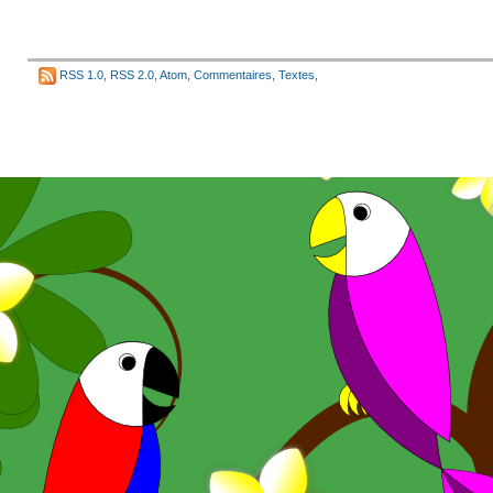
RSS 1.0
,
RSS 2.0
,
Atom
,
Commentaires
,
Textes
,