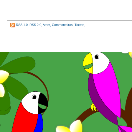
RSS 1.0
,
RSS 2.0
,
Atom
,
Commentaires
,
Textes
,