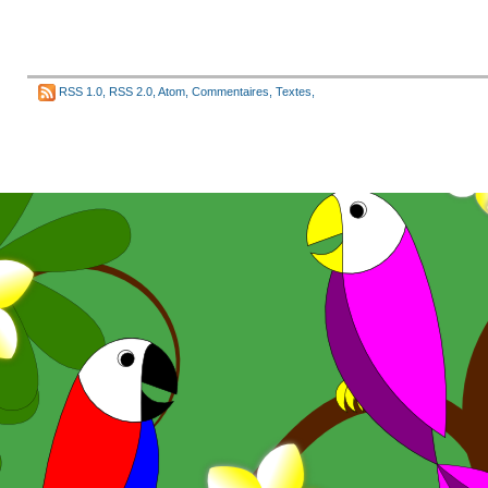
RSS 1.0
,
RSS 2.0
,
Atom
,
Commentaires
,
Textes
,