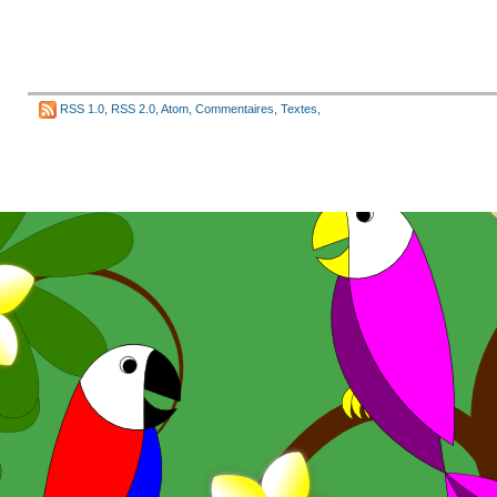
RSS 1.0
,
RSS 2.0
,
Atom
,
Commentaires
,
Textes
,