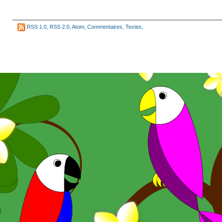
RSS 1.0
,
RSS 2.0
,
Atom
,
Commentaires
,
Textes
,