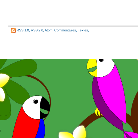
RSS 1.0
,
RSS 2.0
,
Atom
,
Commentaires
,
Textes
,