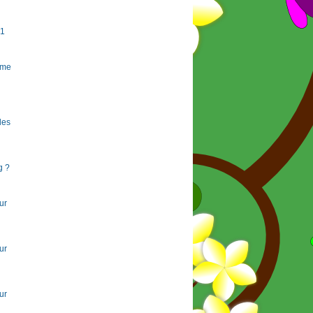
#1
rme
 les
g ?
ur
ur
ur