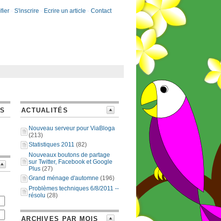
fier
-
S'inscrire
-
Ecrire un article
-
Contact
ES
ACTUALITÉS
Nouveau serveur pour ViaBloga
(213)
Statistiques 2011
(82)
Nouveaux boutons de partage
sur Twitter, Facebook et Google
Plus
(27)
Grand ménage d'automne
(196)
Problèmes techniques 6/8/2011 --
résolu
(28)
ARCHIVES PAR MOIS