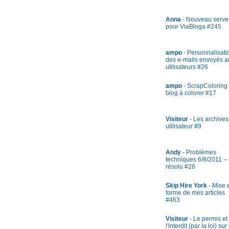
Anna
- Nouveau serve
pour ViaBloga #245
ampo
- Personnalisati
des e-mails envoyés a
utilisateurs #26
ampo
- ScrapColoring 
blog à colorer #17
Visiteur
- Les archives
utilisateur #9
Andy
- Problèmes
techniques 6/8/2011 --
résolu #28
Skip Hire York
- Mise 
forme de mes articles
#463
Visiteur
- Le permis et
l'interdit (par la loi) sur