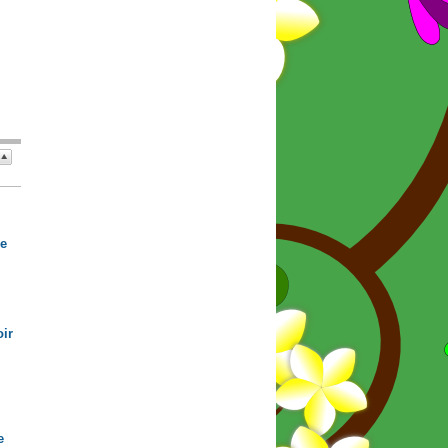
de
ir
e