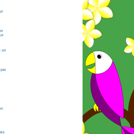
ur
on
ux
: un
 par
en
 les