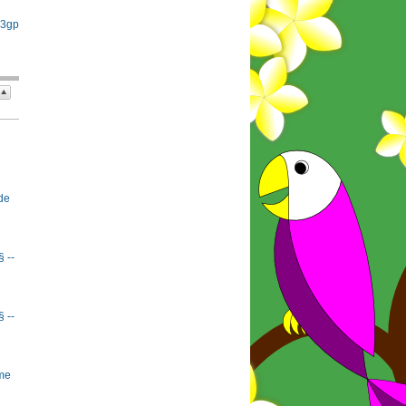
 3gp
de
§ --
§ --
rme