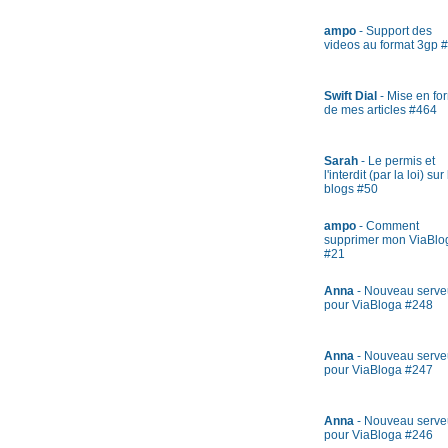
ampo
- Support des
videos au format 3gp 
Swift Dial
- Mise en fo
de mes articles #464
Sarah
- Le permis et
l'interdit (par la loi) sur
blogs #50
ampo
- Comment
supprimer mon ViaBlo
#21
Anna
- Nouveau serve
pour ViaBloga #248
Anna
- Nouveau serve
pour ViaBloga #247
Anna
- Nouveau serve
pour ViaBloga #246