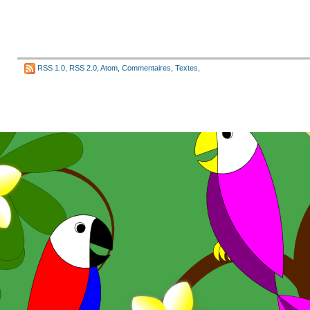
RSS 1.0
,
RSS 2.0
,
Atom
,
Commentaires
,
Textes
,