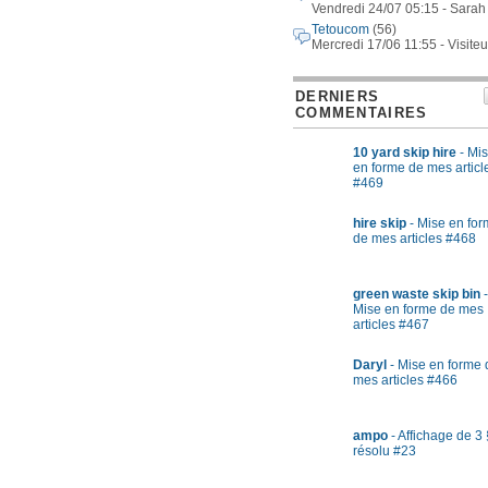
Vendredi 24/07 05:15 - Sarah
Tetoucom
(56)
Mercredi 17/06 11:55 - Visiteu
DERNIERS
COMMENTAIRES
10 yard skip hire
- Mi
en forme de mes articl
#469
hire skip
- Mise en fo
de mes articles #468
green waste skip bin
-
Mise en forme de mes
articles #467
Daryl
- Mise en forme 
mes articles #466
ampo
- Affichage de 3 
résolu #23