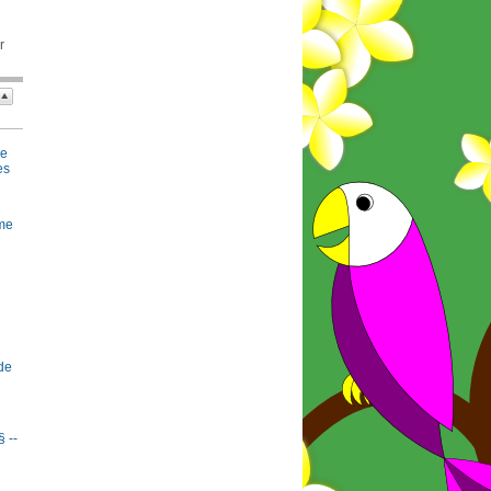
r
se
es
rme
de
§ --