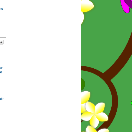
en
er
de
ir