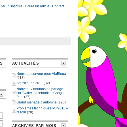
fier
-
S'inscrire
-
Ecrire un article
-
Contact
ES
ACTUALITÉS
Nouveau serveur pour ViaBloga
(213)
Statistiques 2011
(82)
Nouveaux boutons de partage
sur Twitter, Facebook et Google
Plus
(27)
Grand ménage d'automne
(196)
Problèmes techniques 6/8/2011 --
résolu
(28)
ARCHIVES PAR MOIS