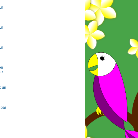
ur
ur
ur
on
ux
: un
 par