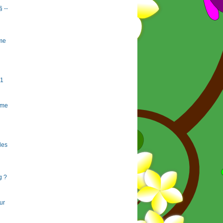
§ --
rme
#1
rme
 les
g ?
ur