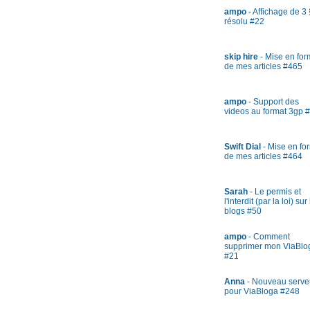
ampo
- Affichage de 3 
résolu #22
skip hire
- Mise en fo
de mes articles #465
ampo
- Support des
videos au format 3gp 
Swift Dial
- Mise en fo
de mes articles #464
Sarah
- Le permis et
l'interdit (par la loi) sur
blogs #50
ampo
- Comment
supprimer mon ViaBlo
#21
Anna
- Nouveau serve
pour ViaBloga #248