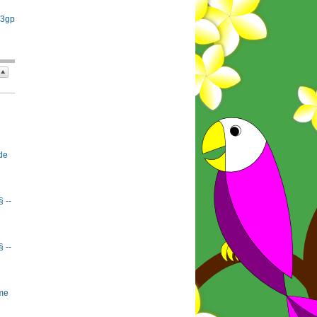
 3gp
de
§ --
§ --
rme