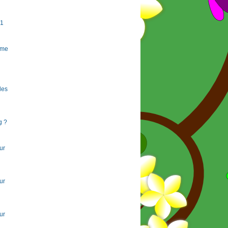
#1
rme
 les
g ?
ur
ur
ur