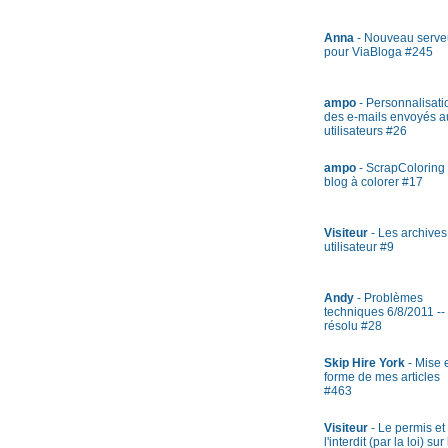
Anna
- Nouveau serve
pour ViaBloga #245
ampo
- Personnalisati
des e-mails envoyés a
utilisateurs #26
ampo
- ScrapColoring 
blog à colorer #17
Visiteur
- Les archives
utilisateur #9
Andy
- Problèmes
techniques 6/8/2011 --
résolu #28
Skip Hire York
- Mise 
forme de mes articles
#463
Visiteur
- Le permis et
l'interdit (par la loi) sur