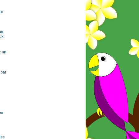
ur
on
ux
: un
 par
en
 les