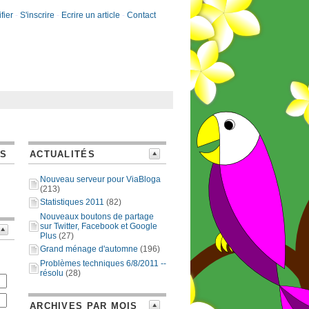
fier
-
S'inscrire
-
Ecrire un article
-
Contact
ES
ACTUALITÉS
Nouveau serveur pour ViaBloga
(213)
Statistiques 2011
(82)
Nouveaux boutons de partage
sur Twitter, Facebook et Google
Plus
(27)
Grand ménage d'automne
(196)
Problèmes techniques 6/8/2011 --
résolu
(28)
ARCHIVES PAR MOIS