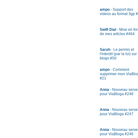
ampo
- Support des
videos au format 3gp 
Swift Dial
- Mise en fo
de mes articles #464
Sarah
- Le permis et
l'interdit (par la loi) sur
blogs #50
ampo
- Comment
supprimer mon ViaBlo
#21
Anna
- Nouveau serve
pour ViaBloga #248
Anna
- Nouveau serve
pour ViaBloga #247
Anna
- Nouveau serve
pour ViaBloga #246