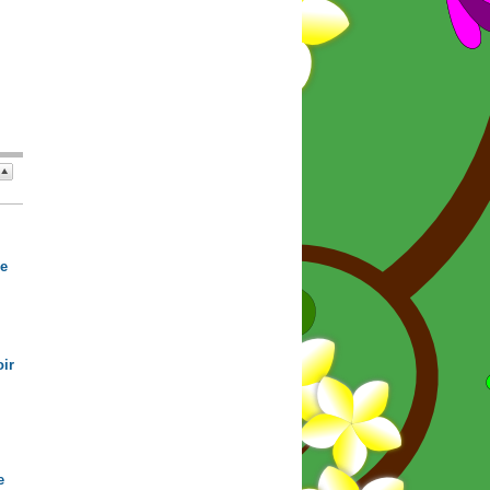
de
ir
e